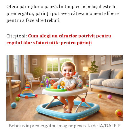
Oferă părinților o pauză. În timp ce bebelușul este în
premergător, părinții pot avea câteva momente libere
pentru a face alte treburi.
Citește și:
Cum alegi un cărucior potrivit pentru
copilul tău: sfaturi utile pentru părinți
Bebeluș în premergător. Imagine generată de IA/DALE-E