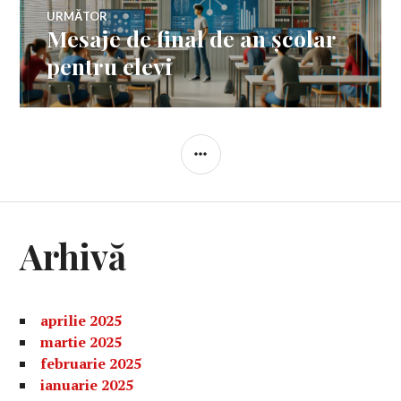
URMĂTOR
Mesaje de final de an școlar
Articolul
următor:
pentru elevi
BARĂ
LATERALĂ
Arhivă
aprilie 2025
martie 2025
februarie 2025
ianuarie 2025