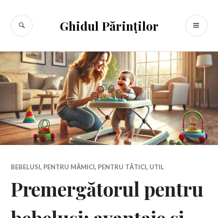
Sari
la
CĂUTARE
ME
Ghidul Părinților
conținut
PR
BEBELUSI
,
PENTRU MĂMICI
,
PENTRU TĂTICI
,
UTIL
Premergătorul pentru