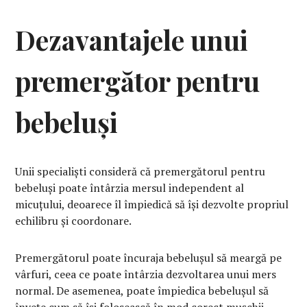
Dezavantajele unui
premergător pentru
bebeluși
Unii specialiști consideră că premergătorul pentru
bebeluși poate întârzia mersul independent al
micuțului, deoarece îl împiedică să își dezvolte propriul
echilibru și coordonare.
Premergătorul poate încuraja bebelușul să meargă pe
vârfuri, ceea ce poate întârzia dezvoltarea unui mers
normal. De asemenea, poate împiedica bebelușul să
învețe cum să își folosească în mod corect mușchii