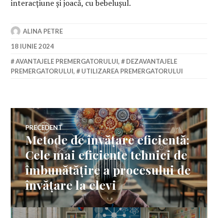
interacțiune și joacă, cu bebelușul.
ALINA PETRE
18 IUNIE 2024
AVANTAJELE PREMERGATORULUI
,
DEZAVANTAJELE
PREMERGATORULUI
,
UTILIZAREA PREMERGATORULUI
Navigare
PRECEDENT
Metode de învățare eficientă:
Articolul
în
anterior:
Cele mai eficiente tehnici de
îmbunătățire a procesului de
articole
învățare la elevi