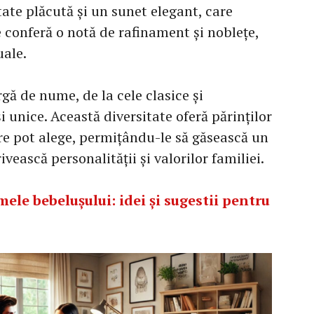
tate plăcută și un sunet elegant, care
e conferă o notă de rafinament și noblețe,
uale.
rgă de nume, de la cele clasice și
i unice. Această diversitate oferă părinților
re pot alege, permițându-le să găsească un
vească personalității și valorilor familiei.
ele bebelușului: idei și sugestii pentru