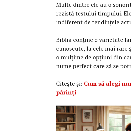
Multe dintre ele au o sonori
rezistă testului timpului. El
indiferent de tendințele act
Biblia conține o varietate la
cunoscute, la cele mai rare ș
o mulțime de opțiuni din ca
nume perfect care să se potri
Citește și:
Cum să alegi num
părinți