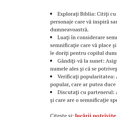
Explorați Biblia: Citiți cu
personaje care vă inspiră sa
dumneavoastră.
Luați în considerare sem
semnificație care vă place și 
le doriți pentru copilul du
Gândiți-vă la sunet: Asig
numele ales și că se potriv
Verificați popularitatea:
popular, care ar putea duce 
Discutați cu partenerul:
și care are o semnificație s
Citește și:
Jucării potrivite