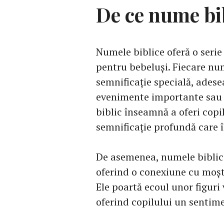
De ce nume bi
Numele biblice oferă o serie
pentru bebeluși. Fiecare num
semnificație specială, adesea
evenimente importante sau 
biblic înseamnă a oferi copi
semnificație profundă care îl
De asemenea, numele biblice 
oferind o conexiune cu moște
Ele poartă ecoul unor figur
oferind copilului un sentime