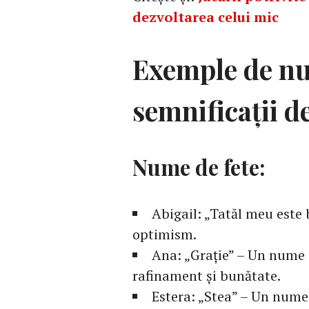
dezvoltarea celui mic
Exemple de nu
semnificații d
Nume de fete:
Abigail: „Tatăl meu este 
optimism.
Ana: „Grație” – Un nume d
rafinament și bunătate.
Estera: „Stea” – Un nume 