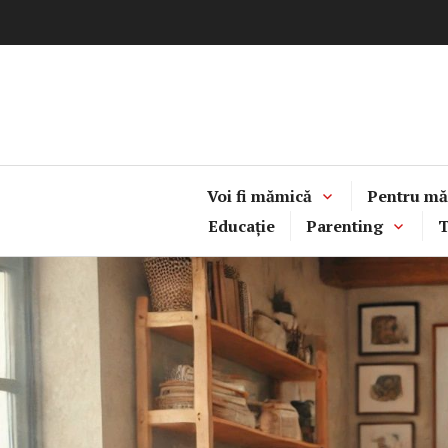
Sari
la
conținut
Voi fi mămică
Pentru mă
Educație
Parenting
T