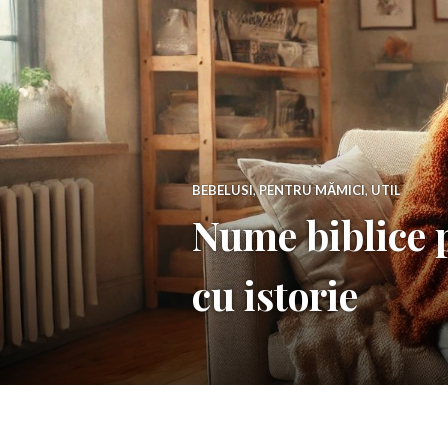
BEBELUSI
,
PENTRU MĂMICI
,
UTIL
Nume biblice 
cu istorie