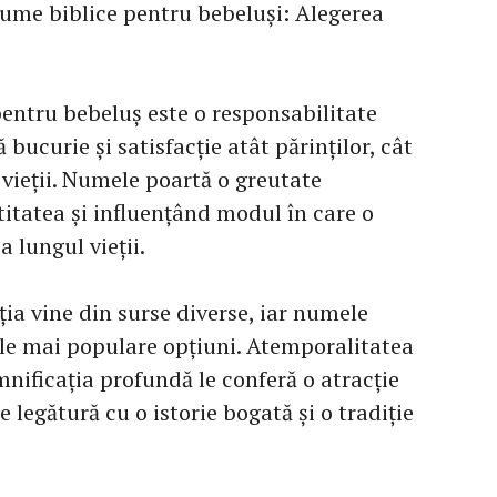
ume biblice pentru bebeluși: Alegerea
entru bebeluș este o responsabilitate
bucurie și satisfacție atât părinților, cât
 vieții. Numele poartă o greutate
titatea și influențând modul în care o
 lungul vieții.
ția vine din surse diverse, iar numele
ele mai populare opțiuni. Atemporalitatea
mnificația profundă le conferă o atracție
 legătură cu o istorie bogată și o tradiție