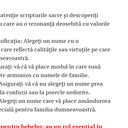
 atenție scripturile sacre și descoperiți
u care au o rezonanță deosebită cu valorile
nificația: Alegeți un nume cu o
care reflectă calitățile sau virtuțile pe care
mneavoastră.
urați-vă că vă place modul în care sună
ește armonios cu numele de familie.
 Asigurați-vă că nu alegeți un nume prea
la confuzii sau la porecle nedorite.
 Alegeți un nume care vă place amândurora
pecială pentru familia dumneavoastră.
 pentru bebeluș: au un rol esențial în