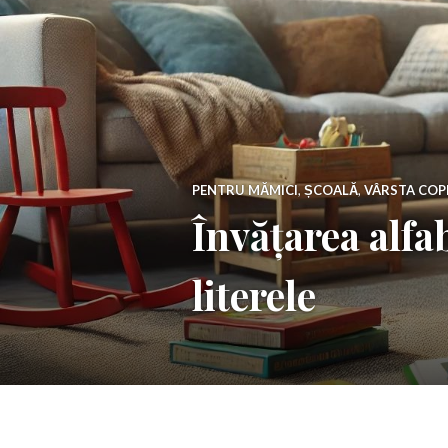
PENTRU MĂMICI
,
ȘCOALĂ
,
VÂRSTA COP
Învățarea alfab
literele