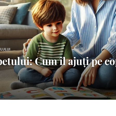
ILULUI
etului: Cum îl ajuți pe co