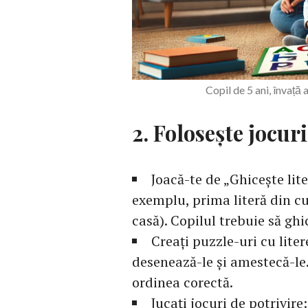
Copil de 5 ani, învaț
2. Folosește jocuri
Joacă-te de „Ghicește lite
exemplu, prima literă din cu
casă). Copilul trebuie să ghi
Creați puzzle-uri cu lite
desenează-le și amestecă-le.
ordinea corectă.
Jucați jocuri de potrivire