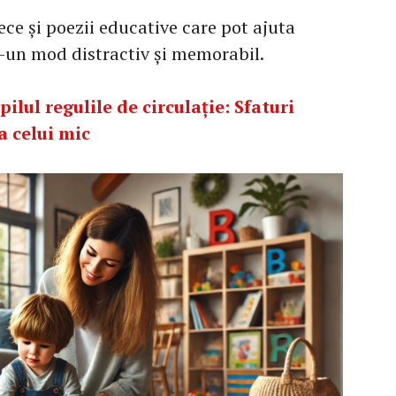
ce și poezii educative care pot ajuta
tr-un mod distractiv și memorabil.
ilul regulile de circulație: Sfaturi
a celui mic