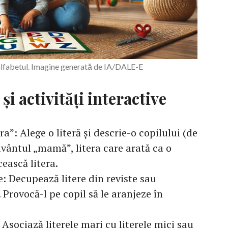
ă alfabetul. Imagine generată de IA/DALE-E
 și activități interactive
ra”: Alege o literă și descrie-o copilului (de
vântul „mamă”, litera care arată ca o
cească litera.
re: Decupează litere din reviste sau
 Provocă-l pe copil să le aranjeze în
: Asociază literele mari cu literele mici sau