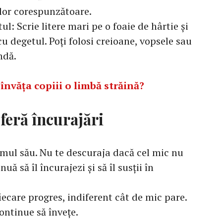
elor corespunzătoare.
ul: Scrie litere mari pe o foaie de hârtie și
cu degetul. Poți folosi creioane, vopsele sau
ndă.
 învăța copiii o limbă străină?
oferă încurajări
itmul său. Nu te descuraja dacă cel mic nu
uă să îl încurajezi și să îl susții în
iecare progres, indiferent cât de mic pare.
ontinue să învețe.