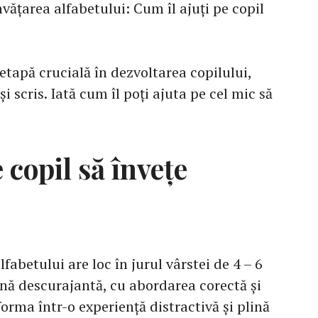
nvățarea alfabetului: Cum îl ajuți pe copil
 etapă crucială în dezvoltarea copilului,
i scris. Iată cum îl poți ajuta pe cel mic să
 copil să învețe
lfabetului are loc în jurul vârstei de 4 – 6
ină descurajantă, cu abordarea corectă și
forma într-o experiență distractivă și plină