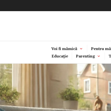
Sari
la
conținut
Voi fi mămică
Pentru mă
Educație
Parenting
T