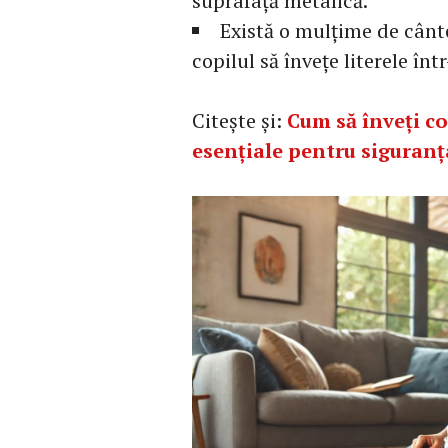
suprafață metalică.
Există o mulțime de cânte
copilul să învețe literele în
Citește și:
Cum să înveți cop
esențiale pentru siguranț