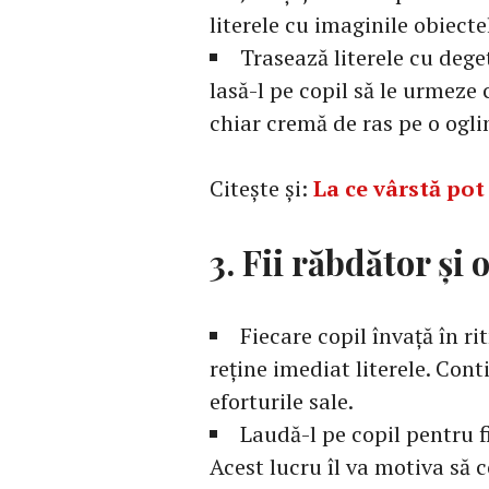
literele cu imaginile obiect
Trasează literele cu deget
lasă-l pe copil să le urmeze 
chiar cremă de ras pe o ogli
Citește și:
La ce vârstă pot
3. Fii răbdător și 
Fiecare copil învață în r
reține imediat literele. Contin
eforturile sale.
Laudă-l pe copil pentru f
Acest lucru îl va motiva să c