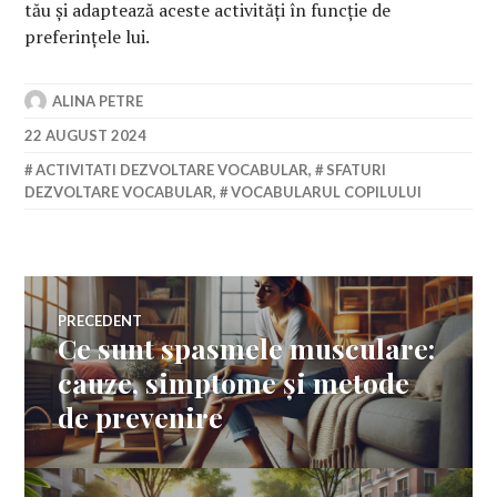
tău și adaptează aceste activități în funcție de
preferințele lui.
ALINA PETRE
22 AUGUST 2024
ACTIVITATI DEZVOLTARE VOCABULAR
,
SFATURI
DEZVOLTARE VOCABULAR
,
VOCABULARUL COPILULUI
Navigare
PRECEDENT
Ce sunt spasmele musculare:
Articolul
în
anterior:
cauze, simptome și metode
de prevenire
articole