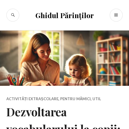
Sari
la
CĂUTARE
ME
Ghidul Părinților
conținut
PR
ACTIVITĂȚI EXTRAȘCOLARE
,
PENTRU MĂMICI
,
UTIL
Dezvoltarea