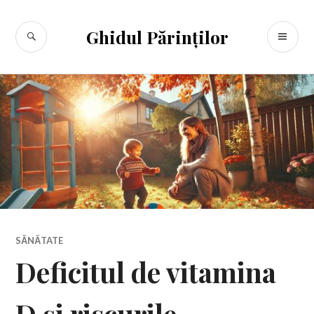
Sari
la
CĂUTARE
ME
Ghidul Părinților
conținut
PR
SĂNĂTATE
Deficitul de vitamina