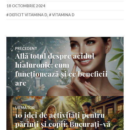
18 OCTOMBRIE 2024
DEFICIT VITAMINA D
,
VITAMINA D
Navigare
PRECEDENT
Află totul despre acidul
Articolul
în
anterior:
hialuronic: cum
funcționează și ce beneficii
articole
are
URMĂTOR
10 idei de activități pentru
Articolul
următor:
părinți și copii: Bucurați-vă