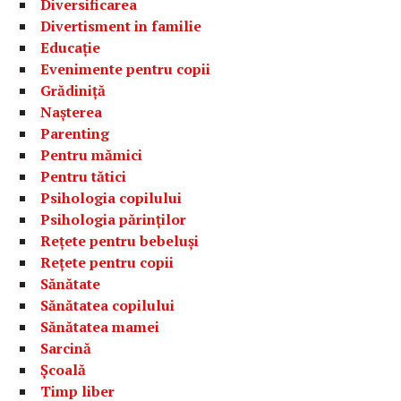
Diversificarea
Divertisment in familie
Educație
Evenimente pentru copii
Grădiniță
Nașterea
Parenting
Pentru mămici
Pentru tătici
Psihologia copilului
Psihologia părinților
Rețete pentru bebeluși
Rețete pentru copii
Sănătate
Sănătatea copilului
Sănătatea mamei
Sarcină
Școală
Timp liber