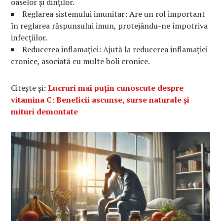
oaselor și dinților.
Reglarea sistemului imunitar: Are un rol important
în reglarea răspunsului imun, protejându-ne împotriva
infecțiilor.
Reducerea inflamației: Ajută la reducerea inflamației
cronice, asociată cu multe boli cronice.
Citește și:
Lucruri mai puțin cunoscute despre
vitamina C: Beneficii ascunse, surse naturale și
mituri demontate