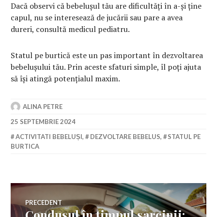
Dacă observi că bebelușul tău are dificultăți în a-și ține
capul, nu se interesează de jucării sau pare a avea
dureri, consultă medicul pediatru.
Statul pe burtică este un pas important în dezvoltarea
bebelușului tău. Prin aceste sfaturi simple, îl poți ajuta
să își atingă potențialul maxim.
ALINA PETRE
25 SEPTEMBRIE 2024
ACTIVITATI BEBELUȘI
,
DEZVOLTARE BEBELUS
,
STATUL PE
BURTICA
Navigare
PRECEDENT
Condusul în timpul sarcinii:
Articolul