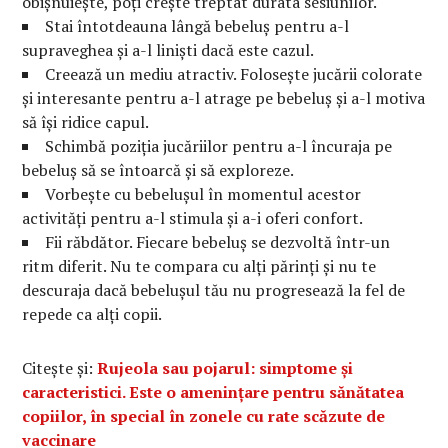
obișnuiește, poți crește treptat durata sesiunilor.
Stai întotdeauna lângă bebeluș pentru a-l
supraveghea și a-l liniști dacă este cazul.
Creează un mediu atractiv. Folosește jucării colorate
și interesante pentru a-l atrage pe bebeluș și a-l motiva
să își ridice capul.
Schimbă poziția jucăriilor pentru a-l încuraja pe
bebeluș să se întoarcă și să exploreze.
Vorbește cu bebelușul în momentul acestor
activități pentru a-l stimula și a-i oferi confort.
Fii răbdător. Fiecare bebeluș se dezvoltă într-un
ritm diferit. Nu te compara cu alți părinți și nu te
descuraja dacă bebelușul tău nu progresează la fel de
repede ca alți copii.
Citește și:
Rujeola sau pojarul: simptome și
caracteristici. Este o amenințare pentru sănătatea
copiilor, în special în zonele cu rate scăzute de
vaccinare