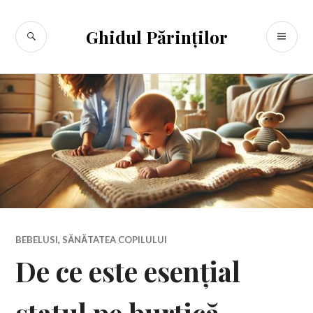
Sari
la
CĂUTARE
ME
Ghidul Părinților
conținut
PR
BEBELUSI
,
SĂNĂTATEA COPILULUI
De ce este esențial