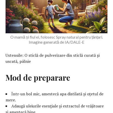
O mamă și fiul ei, folosesc Spray natural pentru țânțari.
Imagine generată de IA/DALE-E
Ustensile: O sticlă de pulverizare din sticlă curată și
uscată, pâlnie
Mod de preparare
Într-un bol mic, amestecă apa distilată și oțetul de
mere.
Adaugă uleiurile esențiale și extractul de vrăjitoare
și amestecă bine.