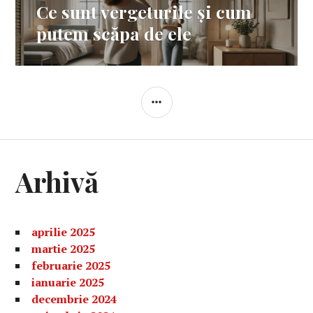
Ce sunt vergeturile și cum
Articolul
următor:
putem scăpa de ele
BARĂ
LATERALĂ
Arhivă
aprilie 2025
martie 2025
februarie 2025
ianuarie 2025
decembrie 2024