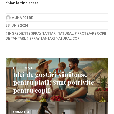
chiar la tine acasă.
ALINA PETRE
28 IUNIE 2024
INGREDIENTE SPRAY TANTARI NATURAL
,
PROTEJARE COPII
DE TANTARI
,
SPRAY TANTARI NATURAL COPII
Navigare
PRECEDENT
Idei de gustări sănătoase
Articolul
în
anterior:
pentru plajă: Sunt potrivite
pentru copii
articole
URMĂTOR