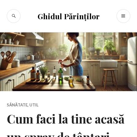
Sari
la
CĂUTARE
ME
Ghidul Părinților
conținut
PR
SĂNĂTATE
,
UTIL
Cum faci la tine acasă