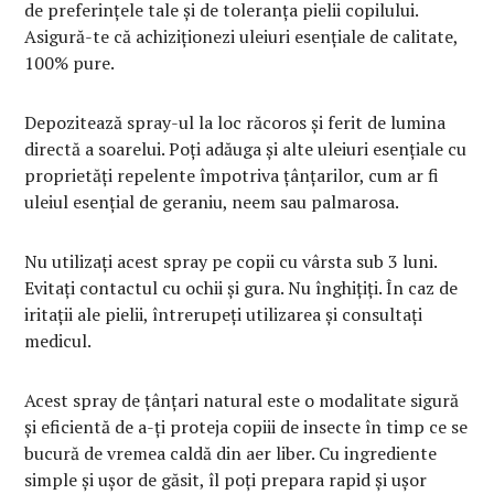
de preferințele tale și de toleranța pielii copilului.
Asigură-te că achiziționezi uleiuri esențiale de calitate,
100% pure.
Depozitează spray-ul la loc răcoros și ferit de lumina
directă a soarelui. Poți adăuga și alte uleiuri esențiale cu
proprietăți repelente împotriva țânțarilor, cum ar fi
uleiul esențial de geraniu, neem sau palmarosa.
Nu utilizați acest spray pe copii cu vârsta sub 3 luni.
Evitați contactul cu ochii și gura. Nu înghițiți. În caz de
iritații ale pielii, întrerupeți utilizarea și consultați
medicul.
Acest spray de țânțari natural este o modalitate sigură
și eficientă de a-ți proteja copiii de insecte în timp ce se
bucură de vremea caldă din aer liber. Cu ingrediente
simple și ușor de găsit, îl poți prepara rapid și ușor