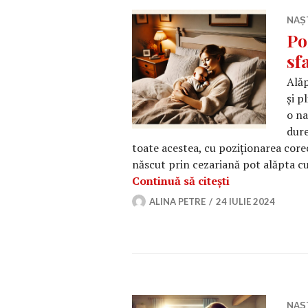
NAȘ
Po
sf
Alăp
și p
o na
dure
toate acestea, cu poziționarea core
născut prin cezariană pot alăpta cu 
Poziții de ală
Continuă să citești
ALINA PETRE
24 IULIE 2024
NAȘ