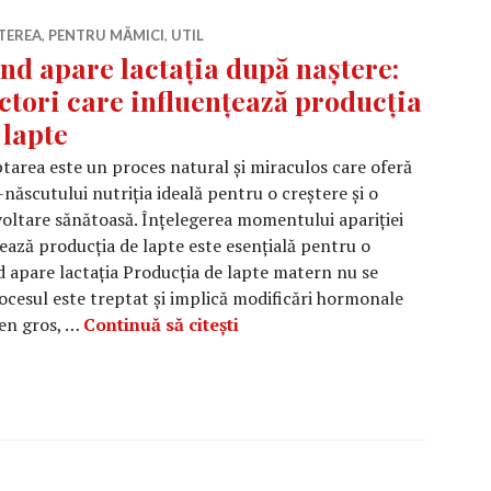
TEREA
,
PENTRU MĂMICI
,
UTIL
nd apare lactația după naștere:
ctori care influențează producția
 lapte
tarea este un proces natural și miraculos care oferă
născutului nutriția ideală pentru o creștere și o
oltare sănătoasă. Înțelegerea momentului apariției
nțează producția de lapte este esențială pentru o
d apare lactația Producția de lapte matern nu se
ocesul este treptat și implică modificări hormonale
Când apare lactația după nașt
ben gros, …
Continuă să citești