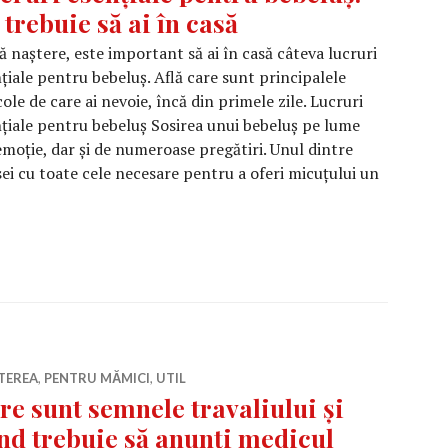
 trebuie să ai în casă
 naștere, este important să ai în casă câteva lucruri
țiale pentru bebeluș. Află care sunt principalele
cole de care ai nevoie, încă din primele zile. Lucruri
țiale pentru bebeluș Sosirea unui bebeluș pe lume
moție, dar și de numeroase pregătiri. Unul dintre
sei cu toate cele necesare pentru a oferi micuțului un
i esențiale pentru bebeluș: Ce trebuie să ai în casă
TEREA
,
PENTRU MĂMICI
,
UTIL
re sunt semnele travaliului și
nd trebuie să anunți medicul