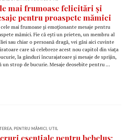
le mai frumoase felicitări și
saje pentru proaspete mămici
 cele mai frumoase și emoționante mesaje pentru
spete mămici. Fie că ești un prieten, un membru al
liei sau chiar o persoană dragă, vei găsi aici cuvinte
iratoare care să celebreze acest nou capitol din viața
 bucurie, la gânduri încurajatoare și mesaje de sprijin,
ă un strop de bucurie. Mesaje deosebite pentru …
ase felicitări și mesaje pentru proaspete mămici
TEREA
,
PENTRU MĂMICI
,
UTIL
cruri esențiale pentru bebeluș: