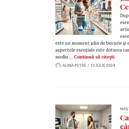
Ce
După
esen
arti
esen
este un moment plin de bucurie și e
aspectele esențiale este dotarea ca
Lucrur
mediu …
Continuă să citești
ALINA PETRE
11 IULIE 2024
NAȘ
Ca
câ