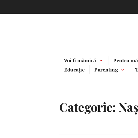
Sari
la
conținut
Voi fi mămică
Pentru mă
Educație
Parenting
T
Categorie:
Naș