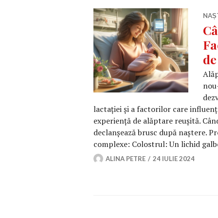
NAȘ
Câ
Fa
de
Alăp
nou-
dezv
lactației și a factorilor care influe
experiență de alăptare reușită. Cân
declanșează brusc după naștere. Pr
complexe: Colostrul: Un lichid gal
ALINA PETRE
24 IULIE 2024