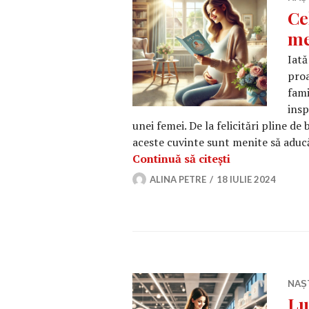
Ce
me
Iată
proa
fami
insp
unei femei. De la felicitări pline de
aceste cuvinte sunt menite să aduc
Cele mai frumo
Continuă să citești
ALINA PETRE
18 IULIE 2024
NAȘ
Lu