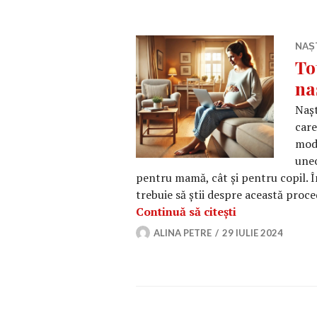
NAȘ
To
na
Nașt
care
mode
uneo
pentru mamă, cât și pentru copil. În
trebuie să știi despre această proc
Tot ce trebuie 
Continuă să citești
ALINA PETRE
29 IULIE 2024