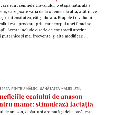
 care sunt semnele travaliului, o etapă naturală a
erii, care poate varia de la o femeie la alta, atât în ​​ce
ește intensitatea, cât și durata. Etapele travaliului
aliul este procesul prin care corpul unei femei se
il. Acesta include o serie de contracții uterine
i puternice și mai frecvente, și alte modificări …
ele travaliului și când trebuie să anunți medicul
TEREA
,
PENTRU MĂMICI
,
SĂNĂTATEA MAMEI
,
UTIL
neficiile ceaiului de anason
ntru mame: stimulează lactația
ul de anason, o băutură aromată și delicioasă, este