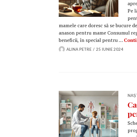
apre
Pe l
pent
mamele care doresc să se bucure de o
anason pentru mame Consumul regul
beneficii, în special pentru …
Conti
ALINA PETRE
25 IUNIE 2024
NAȘ
Ca
pe
Sche
prog