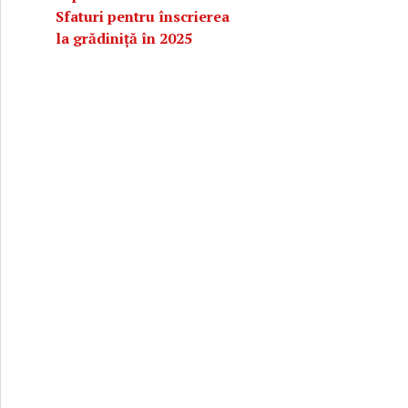
Sfaturi pentru înscrierea
la grădiniță în 2025
ere: Factori care influențează producția de lapte