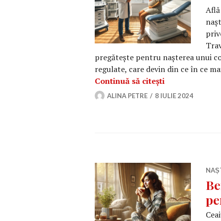
Află
nașt
priv
Trav
pregătește pentru nașterea unui cop
regulate, care devin din ce în ce ma
Care sunt semn
Continuă să citești
ALINA PETRE
8 IULIE 2024
NAȘ
Be
pe
Ceai