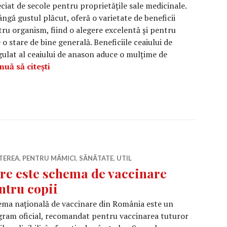
ciat de secole pentru proprietățile sale medicinale.
ângă gustul plăcut, oferă o varietate de beneficii
ru organism, fiind o alegere excelentă și pentru
 stare de bine generală. Beneficiile ceaiului de
at al ceaiului de anason aduce o mulțime de
Beneficiile ceaiului de anason pentru mame: 
nuă să citești
TEREA
,
PENTRU MĂMICI
,
SĂNĂTATE
,
UTIL
re este schema de vaccinare
ntru copii
ma națională de vaccinare din România este un
ram oficial, recomandat pentru vaccinarea tuturor