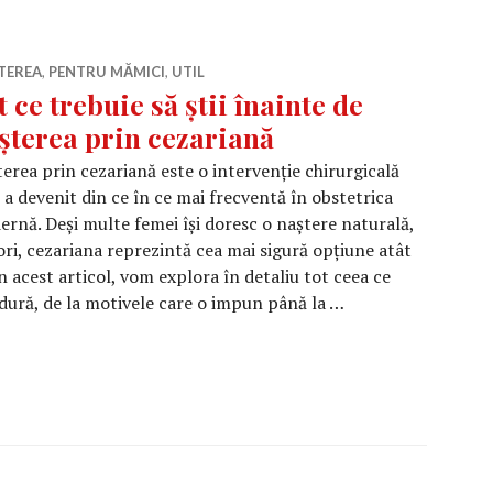
TEREA
,
PENTRU MĂMICI
,
UTIL
t ce trebuie să știi înainte de
șterea prin cezariană
erea prin cezariană este o intervenție chirurgicală
 a devenit din ce în ce mai frecventă în obstetrica
rnă. Deși multe femei își doresc o naștere naturală,
ri, cezariana reprezintă cea mai sigură opțiune atât
 acest articol, vom explora în detaliu tot ceea ce
edură, de la motivele care o impun până la …
să știi înainte de nașterea prin cezariană