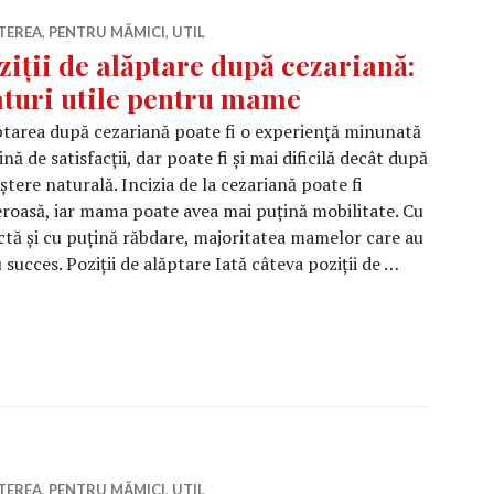
TEREA
,
PENTRU MĂMICI
,
UTIL
ziții de alăptare după cezariană:
aturi utile pentru mame
tarea după cezariană poate fi o experiență minunată
lină de satisfacții, dar poate fi și mai dificilă decât după
ștere naturală. Incizia de la cezariană poate fi
roasă, iar mama poate avea mai puțină mobilitate. Cu
ctă și cu puțină răbdare, majoritatea mamelor care au
succes. Poziții de alăptare Iată câteva poziții de …
ptare după cezariană: sfaturi utile pentru mame
TEREA
,
PENTRU MĂMICI
,
UTIL