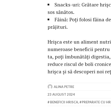
Snacks-uri: Grătare hriș
sos sănătos.
Făină: Poți folosi făina d
prăjituri.
Hrișca este un aliment nutri
numeroase beneficii pentru s
ta, poți îmbunătăți digestia
reduce riscul de boli cronic
hrișca și să descoperi noi re
ALINA PETRE
23 AUGUST 2024
BENEFICII HRISCA
,
PREPARATE CU HR