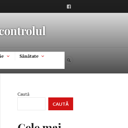
Facebook
 controlul
ie
Sănătate
CĂUTARE
Caută
CAUTĂ
Cele mai