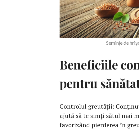
Semințe de hri
Beneficiile co
pentru sănăta
Controlul greutății: Conținut
ajută să te simți sătul mai
favorizând pierderea în greu