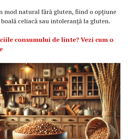
în mod natural fără gluten, fiind o opțiune
boală celiacă sau intoleranță la gluten.
ciile consumului de linte? Vezi cum o
e