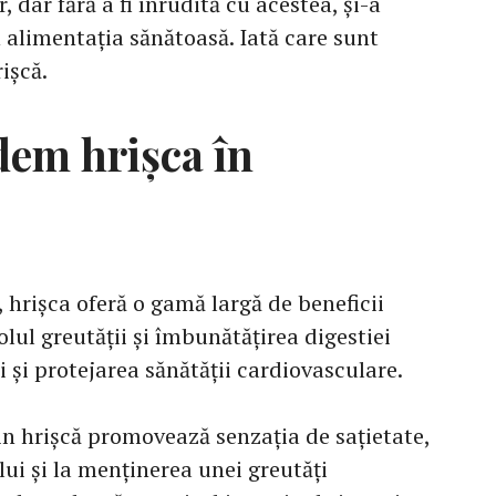
, dar fără a fi înrudită cu acestea, și-a
 alimentația sănătoasă. Iată care sunt
ișcă.
dem hrișca în
, hrișca oferă o gamă largă de beneficii
lul greutății și îmbunătățirea digestiei
i și protejarea sănătății cardiovasculare.
din hrișcă promovează senzația de sațietate,
lui și la menținerea unei greutăți