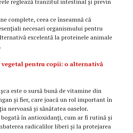
ele reglează tranzitul intestinal și previn
ine complete, ceea ce înseamnă că
esențiali necesari organismului pentru
alternativă excelentă la proteinele animale
.
e vegetal pentru copii: o alternativă
ișca este o sursă bună de vitamine din
an și fier, care joacă un rol important în
ia nervoasă și sănătatea oaselor.
 bogată în antioxidanți, cum ar fi rutină și
baterea radicalilor liberi și la protejarea