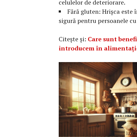
celulelor de deteriorare.
Fără gluten: Hrișca este 
sigură pentru persoanele cu 
Citește și:
Care sunt benefi
introducem în alimentați