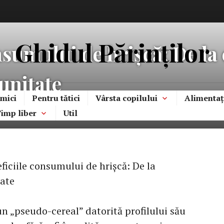
Ghidul Părinților
nsumului de hrișcă: De la
munitate
mici
Pentru tătici
Vârsta copilului
Alimentaț
imp liber
Util
ficiile consumului de hrișcă: De la
tate
n „pseudo-cereal” datorită profilului său