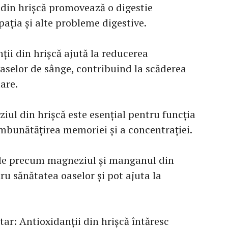
 din hrișcă promovează o digestie
ația și alte probleme digestive.
ții din hrișcă ajută la reducerea
 vaselor de sânge, contribuind la scăderea
are.
iul din hrișcă este esențial pentru funcția
 îmbunătățirea memoriei și a concentrației.
ele precum magneziul și manganul din
u sănătatea oaselor și pot ajuta la
ar: Antioxidanții din hrișcă întăresc