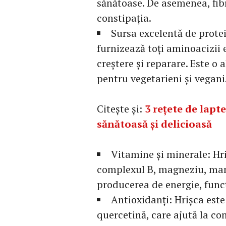
sănătoase. De asemenea, fibr
constipația.
Sursa excelentă de prote
furnizează toți aminoacizii 
creștere și reparare. Este o 
pentru vegetarieni și vegani
Citește și:
3 rețete de lapt
sănătoasă și delicioasă
Vitamine și minerale: Hr
complexul B, magneziu, mang
producerea de energie, funcț
Antioxidanți: Hrișca este
quercetină, care ajută la com