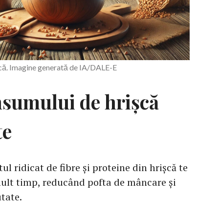
șcă. Imagine generată de IA/DALE-E
nsumului de hrișcă
te
ul ridicat de fibre și proteine din hrișcă te
 mult timp, reducând pofta de mâncare și
tate.