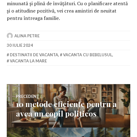
minunată și plină de învățături. Cu o planificare atentă
și o atitudine pozitivă, vei crea amintiri de neuitat
pentru întreaga familie.
ALINA PETRE
30 IULIE 2024
DESTINATII DE VACANTA
,
VACANTA CU BEBELUSUL
,
VACANTA LA MARE
Navigare
PRECEDENT
10 metode eficiente pentru a
Articolul
în
anterior:
avea un copil politicos
articole