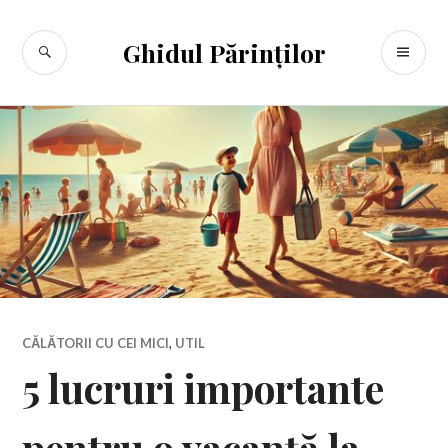
Sari
la
CĂUTARE
ME
Ghidul Părinților
conținut
PR
CĂLĂTORII CU CEI MICI
,
UTIL
5 lucruri importante