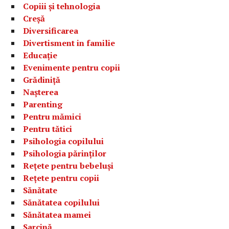
Copiii și tehnologia
Creșă
Diversificarea
Divertisment in familie
Educație
Evenimente pentru copii
Grădiniță
Nașterea
Parenting
Pentru mămici
Pentru tătici
Psihologia copilului
Psihologia părinților
Rețete pentru bebeluși
Rețete pentru copii
Sănătate
Sănătatea copilului
Sănătatea mamei
Sarcină