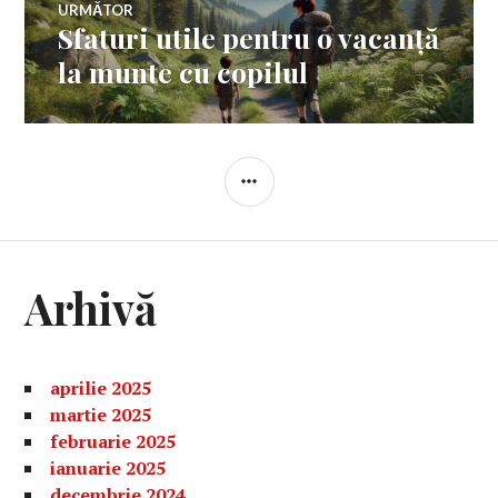
URMĂTOR
Sfaturi utile pentru o vacanță
Articolul
următor:
la munte cu copilul
BARĂ
LATERALĂ
Arhivă
aprilie 2025
martie 2025
februarie 2025
ianuarie 2025
decembrie 2024