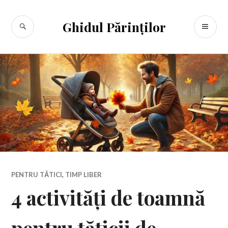
Sari
la
CĂUTARE
ME
Ghidul Părinților
conținut
PR
PENTRU TĂTICI
,
TIMP LIBER
4 activități de toamnă