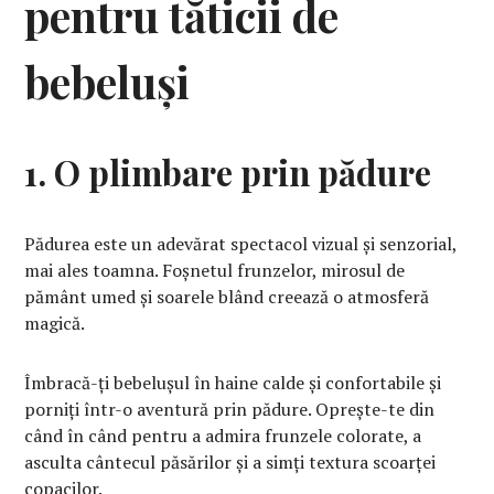
pentru tăticii de
bebeluși
1. O plimbare prin pădure
Pădurea este un adevărat spectacol vizual și senzorial,
mai ales toamna. Foșnetul frunzelor, mirosul de
pământ umed și soarele blând creează o atmosferă
magică.
Îmbracă-ți bebelușul în haine calde și confortabile și
porniți într-o aventură prin pădure. Oprește-te din
când în când pentru a admira frunzele colorate, a
asculta cântecul păsărilor și a simți textura scoarței
copacilor.