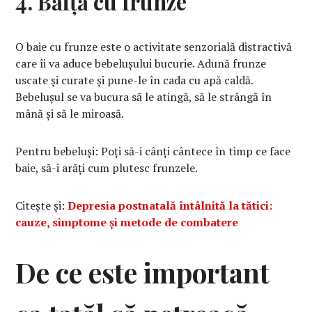
4. Băiță cu frunze
O baie cu frunze este o activitate senzorială distractivă
care îi va aduce bebelușului bucurie. Adună frunze
uscate și curate și pune-le în cada cu apă caldă.
Bebelușul se va bucura să le atingă, să le strângă în
mână și să le miroasă.
Pentru bebeluși: Poți să-i cânți cântece în timp ce face
baie, să-i arăți cum plutesc frunzele.
Citește și:
Depresia postnatală întâlnită la tătici:
cauze, simptome și metode de combatere
De ce este important