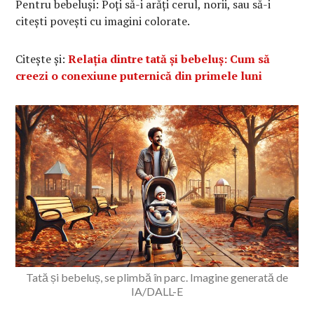
Pentru bebeluși: Poți să-i arăți cerul, norii, sau să-i
citești povești cu imagini colorate.
Citește și:
Relația dintre tată și bebeluș: Cum să
creezi o conexiune puternică din primele luni
Tată și bebeluș, se plimbă în parc. Imagine generată de
IA/DALL-E