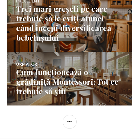
PRECEDENT
Trei mari greșeli pe care
Articolul
în
anterior:
trebuie să le eviți atunci
când începi diversificarea
articole
bebelușului
URMĂTOR
Cum funcționează o
Articolul
următor:
grădiniță Montessori: Tot ce
trebuie să știi
BARĂ
LATERALĂ