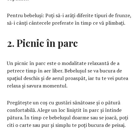
Pentru bebeluși: Poți să-i arăți diferite tipuri de frunze,
să-i cânți cântecele preferate în timp ce vă plimbați.
2. Picnic în parc
Un picnic în parc este o modalitate relaxantă de a
petrece timp în aer liber. Bebelușul se va bucura de
spațiul deschis și de aerul proaspăt, iar tu te vei putea
relaxa și savura momentul.
Pregătește un coș cu gustări sănătoase și o pătură
confortabilă. Alege un loc liniștit în parc și întinde
pătura. În timp ce bebelușul doarme sau se joacă, poți
citi o carte sau pur și simplu te poți bucura de peisaj.