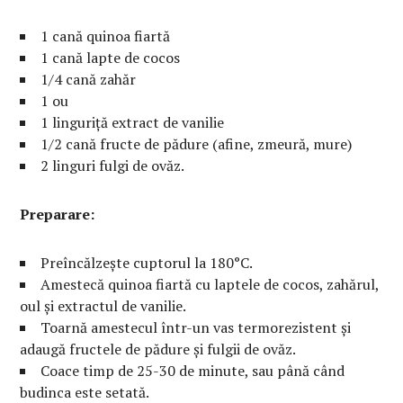
1 cană quinoa fiartă
1 cană lapte de cocos
1/4 cană zahăr
1 ou
1 linguriță extract de vanilie
1/2 cană fructe de pădure (afine, zmeură, mure)
2 linguri fulgi de ovăz.
Preparare:
Preîncălzește cuptorul la 180°C.
Amestecă quinoa fiartă cu laptele de cocos, zahărul,
oul și extractul de vanilie.
Toarnă amestecul într-un vas termorezistent și
adaugă fructele de pădure și fulgii de ovăz.
Coace timp de 25-30 de minute, sau până când
budinca este setată.