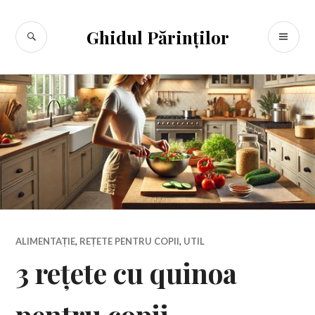
Sari
la
CĂUTARE
ME
Ghidul Părinților
conținut
PR
ALIMENTAȚIE
,
REȚETE PENTRU COPII
,
UTIL
3 rețete cu quinoa