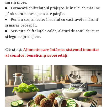
sare și piper.
Formează chifteluțe și prăjește-le în ulei de măsline
până se rumenesc pe toate părțile.
Pentru sos, amestecă iaurtul cu castravete mărunt
și mărar proaspăt.
Servește chifteluțele calde, alături de sosul de iaurt
și legume proaspete.
Citește și:
Alimente care întăresc sistemul imunitar
al copiilor: beneficii și proprietăți