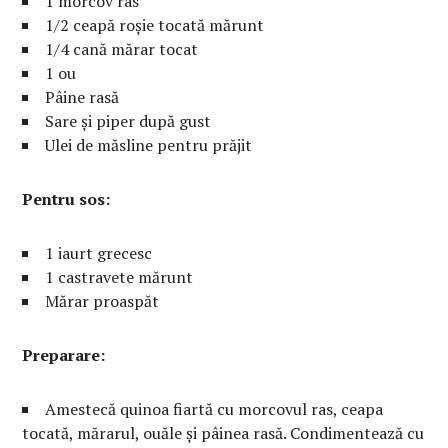
1 morcov ras
1/2 ceapă roșie tocată mărunt
1/4 cană mărar tocat
1 ou
Pâine rasă
Sare și piper după gust
Ulei de măsline pentru prăjit
Pentru sos:
1 iaurt grecesc
1 castravete mărunt
Mărar proaspăt
Preparare:
Amestecă quinoa fiartă cu morcovul ras, ceapa
tocată, mărarul, ouăle și pâinea rasă. Condimentează cu