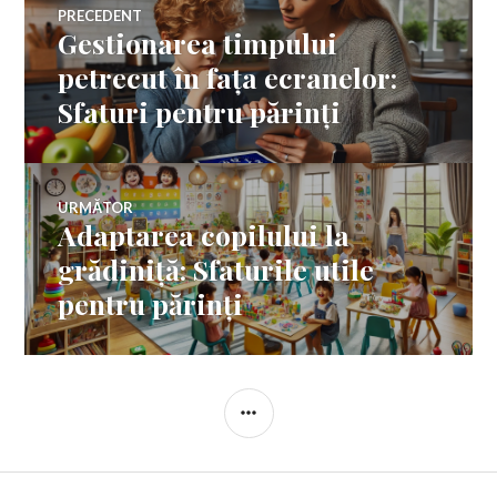
Navigare
PRECEDENT
Gestionarea timpului
Articolul
în
anterior:
petrecut în fața ecranelor:
Sfaturi pentru părinți
articole
URMĂTOR
Adaptarea copilului la
Articolul
următor:
grădiniță: Sfaturile utile
pentru părinți
BARĂ
LATERALĂ