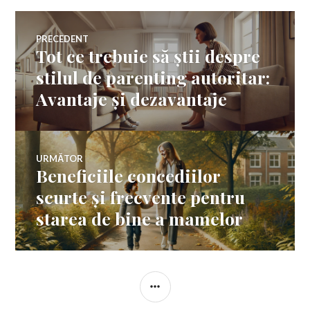
Navigare
PRECEDENT
Tot ce trebuie să știi despre
Articolul
în
anterior:
stilul de parenting autoritar:
Avantaje și dezavantaje
articole
URMĂTOR
Beneficiile concediilor
Articolul
următor:
scurte și frecvente pentru
starea de bine a mamelor
BARĂ
LATERALĂ