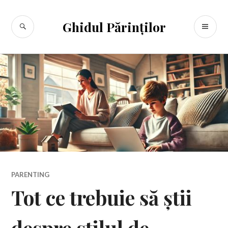
Sari
la
CĂUTARE
ME
Ghidul Părinților
conținut
PR
PARENTING
Tot ce trebuie să știi