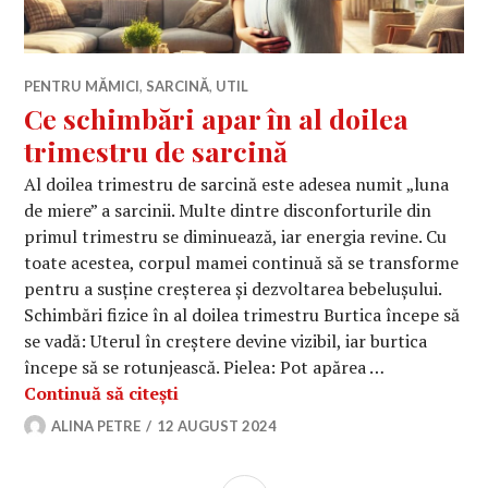
PENTRU MĂMICI
,
SARCINĂ
,
UTIL
Ce schimbări apar în al doilea
trimestru de sarcină
Al doilea trimestru de sarcină este adesea numit „luna
de miere” a sarcinii. Multe dintre disconforturile din
primul trimestru se diminuează, iar energia revine. Cu
toate acestea, corpul mamei continuă să se transforme
pentru a susține creșterea și dezvoltarea bebelușului.
Schimbări fizice în al doilea trimestru Burtica începe să
se vadă: Uterul în creștere devine vizibil, iar burtica
începe să se rotunjească. Pielea: Pot apărea …
Ce schimbări apar în al doilea trimes
Continuă să citești
ALINA PETRE
12 AUGUST 2024