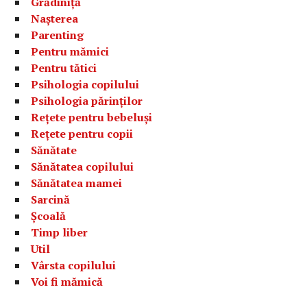
Grădiniță
Nașterea
Parenting
Pentru mămici
Pentru tătici
Psihologia copilului
Psihologia părinților
Rețete pentru bebeluși
Rețete pentru copii
Sănătate
Sănătatea copilului
Sănătatea mamei
Sarcină
Școală
Timp liber
Util
Vârsta copilului
Voi fi mămică