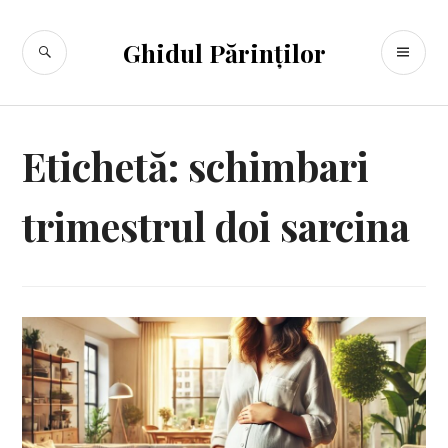
Sari
la
CĂUTARE
ME
Ghidul Părinților
conținut
PR
Etichetă:
schimbari
trimestrul doi sarcina