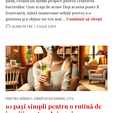
pielii, creând un mediu propice pentru creșterea
bacteriilor. Cum scapi de acnee Deși acneea poate fi
frustrantă, există numeroase soluții pentru a o
Cum s
gestiona și a obține un ten mai …
Continuă să citești
ALINA PETRE
2 IULIE 2024
PENTRU MĂMICI
,
SĂNĂTATEA MAMEI
,
UTIL
10 pași simpli pentru o rutină de