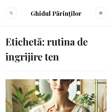
Sari
la
CĂUTARE
ME
Ghidul Părinților
conținut
PR
Etichetă:
rutina de
ingrijire ten