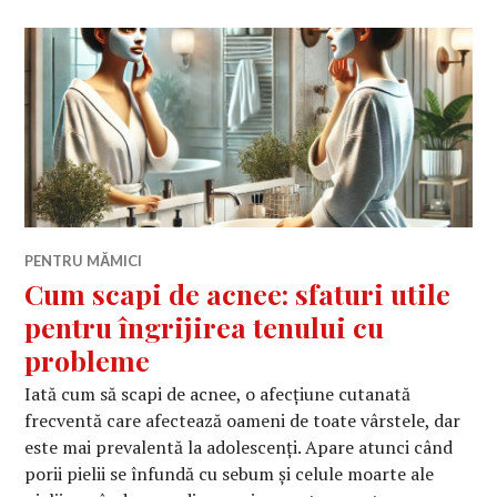
PENTRU MĂMICI
Cum scapi de acnee: sfaturi utile
pentru îngrijirea tenului cu
probleme
Iată cum să scapi de acnee, o afecțiune cutanată
frecventă care afectează oameni de toate vârstele, dar
este mai prevalentă la adolescenți. Apare atunci când
porii pielii se înfundă cu sebum și celule moarte ale