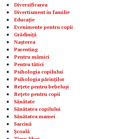
Diversificarea
Divertisment in familie
Educație
Evenimente pentru copii
Grădiniță
Nașterea
Parenting
Pentru mămici
Pentru tătici
Psihologia copilului
Psihologia părinților
Rețete pentru bebeluși
Rețete pentru copii
Sănătate
Sănătatea copilului
Sănătatea mamei
Sarcină
Școală
Timp liber