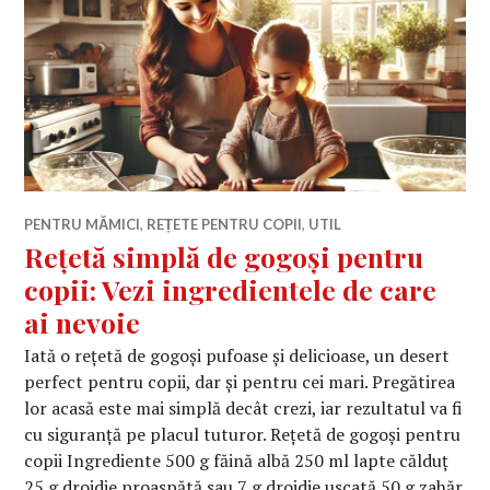
PENTRU MĂMICI
,
REȚETE PENTRU COPII
,
UTIL
Rețetă simplă de gogoși pentru
copii: Vezi ingredientele de care
ai nevoie
Iată o rețetă de gogoși pufoase și delicioase, un desert
perfect pentru copii, dar și pentru cei mari. Pregătirea
lor acasă este mai simplă decât crezi, iar rezultatul va fi
cu siguranță pe placul tuturor. Rețetă de gogoși pentru
copii Ingrediente 500 g făină albă 250 ml lapte călduț
25 g drojdie proaspătă sau 7 g drojdie uscată 50 g zahăr