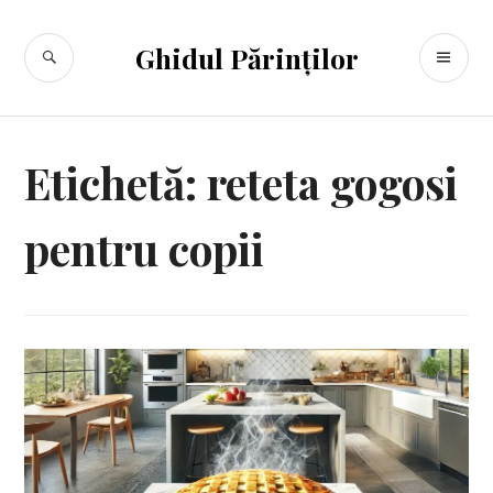
Sari
la
CĂUTARE
ME
Ghidul Părinților
conținut
PR
Etichetă:
reteta gogosi
pentru copii