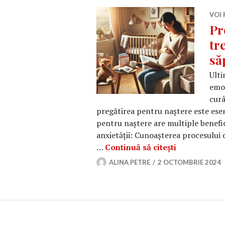
VOI 
Pr
tr
să
Ulti
emoț
curâ
pregătirea pentru naștere este esen
pentru naștere are multiple benefic
anxietății: Cunoașterea procesului d
Pregătirea p
…
Continuă să citești
ALINA PETRE
2 OCTOMBRIE 2024