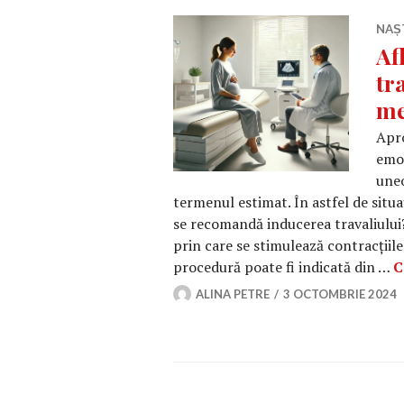
NAȘ
Af
tr
me
Apro
emoț
uneo
termenul estimat. În astfel de situa
se recomandă inducerea travaliului
prin care se stimulează contracțiil
procedură poate fi indicată din …
C
ALINA PETRE
3 OCTOMBRIE 2024