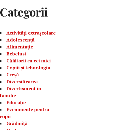
Categorii
Activități extrașcolare
Adolescență
Alimentație
Bebelusi
Călătorii cu cei mici
Copiii și tehnologia
Creșă
Diversificarea
Divertisment in
familie
Educație
Evenimente pentru
copii
Grădiniță