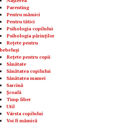
Nașterea
Parenting
Pentru mămici
Pentru tătici
Psihologia copilului
Psihologia părinților
Rețete pentru
bebeluși
Rețete pentru copii
Sănătate
Sănătatea copilului
Sănătatea mamei
Sarcină
Școală
Timp liber
Util
Vârsta copilului
Voi fi mămică