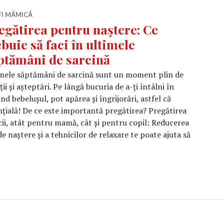
FI MĂMICĂ
egătirea pentru naștere: Ce
ebuie să faci în ultimele
ptămâni de sarcină
mele săptămâni de sarcină sunt un moment plin de
ii și așteptări. Pe lângă bucuria de a-ți întâlni în
nd bebelușul, pot apărea și îngrijorări, astfel că
țială! De ce este importantă pregătirea? Pregătirea
ii, atât pentru mamă, cât și pentru copil: Reducerea
e naștere și a tehnicilor de relaxare te poate ajuta să
entru naștere: Ce trebuie să faci în ultimele săptămâni de