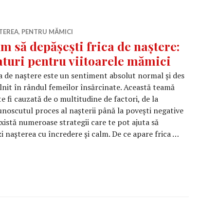
TEREA
,
PENTRU MĂMICI
m să depășești frica de naștere:
aturi pentru viitoarele mămici
a de naștere este un sentiment absolut normal și des
lnit în rândul femeilor însărcinate. Această teamă
e fi cauzată de o multitudine de factori, de la
noscutul proces al nașterii până la povești negative
 există numeroase strategii care te pot ajuta să
zi nașterea cu încredere și calm. De ce apare frica …
ti frica de naștere: Sfaturi pentru viitoarele mămici