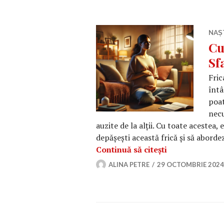
NAȘ
Cu
Sf
Fric
întâ
poat
necu
auzite de la alții. Cu toate acestea,
depășești această frică și să aborde
Cum să depășeș
Continuă să citești
ALINA PETRE
29 OCTOMBRIE 2024