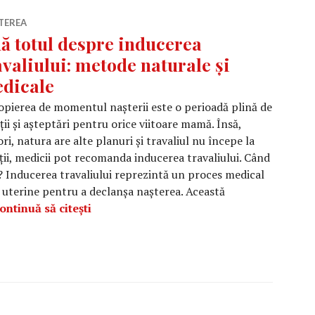
TEREA
lă totul despre inducerea
avaliului: metode naturale și
dicale
pierea de momentul nașterii este o perioadă plină de
ii și așteptări pentru orice viitoare mamă. Însă,
ri, natura are alte planuri și travaliul nu începe la
ții, medicii pot recomanda inducerea travaliului. Când
? Inducerea travaliului reprezintă un proces medical
e uterine pentru a declanșa nașterea. Această
Află totul despre inducerea travaliului: 
ontinuă să citești