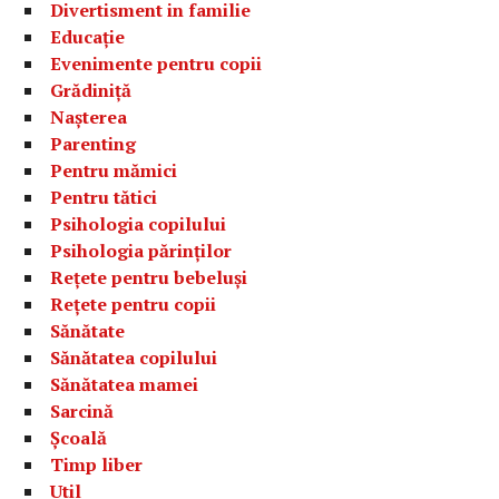
Divertisment in familie
Educație
Evenimente pentru copii
Grădiniță
Nașterea
Parenting
Pentru mămici
Pentru tătici
Psihologia copilului
Psihologia părinților
Rețete pentru bebeluși
Rețete pentru copii
Sănătate
Sănătatea copilului
Sănătatea mamei
Sarcină
Școală
Timp liber
Util