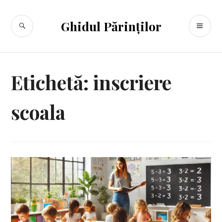
Sari
la
CĂUTARE
ME
Ghidul Părinților
conținut
PR
Etichetă:
inscriere
scoala