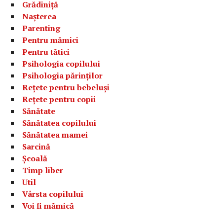
Grădiniță
Nașterea
Parenting
Pentru mămici
Pentru tătici
Psihologia copilului
Psihologia părinților
Rețete pentru bebeluși
Rețete pentru copii
Sănătate
Sănătatea copilului
Sănătatea mamei
Sarcină
Școală
Timp liber
Util
Vârsta copilului
Voi fi mămică