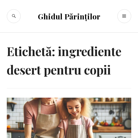
Sari
la
CĂUTARE
ME
Ghidul Părinților
conținut
PR
Etichetă:
ingrediente
desert pentru copii