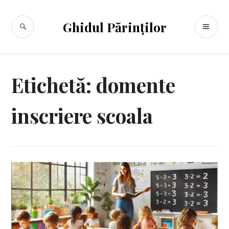
Sari
la
CĂUTARE
ME
Ghidul Părinților
conținut
PR
Etichetă:
domente
inscriere scoala