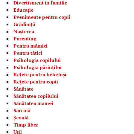
Divertisment in familie
Educație
Evenimente pentru copii
Grădiniță
Nașterea
Parenting
Pentru mămici
Pentru tătici
Psihologia copilului
Psihologia părinților
Rețete pentru bebeluși
Rețete pentru copii
Sănătate
Sănătatea copilului
Sănătatea mamei
Sarcină
Școală
Timp liber
Util