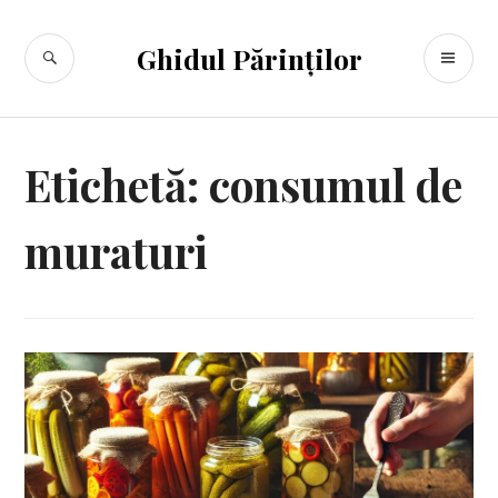
Sari
la
CĂUTARE
ME
Ghidul Părinților
conținut
PR
Etichetă:
consumul de
muraturi