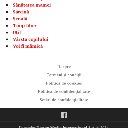
Sănătatea mamei
Sarcină
Școală
Timp liber
Util
Vârsta copilului
Voi fi mămică
Despre
Termeni și condiții
Politica de cookies
Politica de confidențialitate
Setări de confidențialitate
Facebook
Un produs
Dogan Media International S.A.
© 2024.