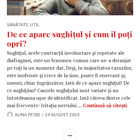
SĂNĂTATE
,
UTIL
De ce apare sughițul și cum îl poți
opri?
Sughițul, acele contracții involuntare și repetate ale
diafragmei, este un fenomen comun care ne-a deranjat
pe toți la un moment dat. Deși, în majoritatea cazurilor,
este inofensiv și trece de la sine, poate fi enervant și,
uneori, chiar îngrijorător. Iată de ce apare sughițul! De
ce sughițăm? Cauzele sughițului sunt variate și nu
întotdeauna ușor de identificat. Iată câteva dintre cele
De ce
mai frecvente: Iritația nervului …
Continuă să citești
ALINA PETRE
29 AUGUST 2024
BARĂ