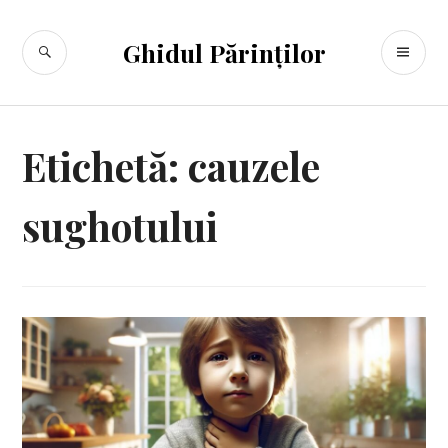
Sari
la
CĂUTARE
ME
Ghidul Părinților
conținut
PR
Etichetă:
cauzele
sughotului