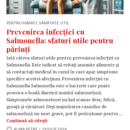
PENTRU MĂMICI
,
SĂNĂTATE
,
UTIL
Prevenirea infecției cu
Salmonella: sfaturi utile pentru
părinți
Iată câteva sfaturi utile pentru prevenirea infecției cu
Salmonella. Este indicat să evitați anumite alimente și
să contactați medicul în cazul în care apar simptome
specifice acestei afecțiuni. Prevenirea infecției cu
Salmonella Salmonella este o bacterie care poate
provoca o boală diareică numită salmoneloză.
Simptomele salmonelozei includ scaune dese, febră,
greață și vărsături. Deși majoritatea cazurilor de
salmoneloză nu sunt grave, pot fi periculoase pentru …
Prevenirea infecției cu Salmonella: s
Continuă să citești
ALINA PETRE
19 IULIE 2024