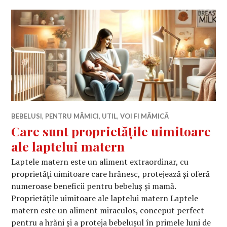
BEBELUSI
,
PENTRU MĂMICI
,
UTIL
,
VOI FI MĂMICĂ
Care sunt proprietățile uimitoare
ale laptelui matern
Laptele matern este un aliment extraordinar, cu
proprietăți uimitoare care hrănesc, protejează și oferă
numeroase beneficii pentru bebeluș și mamă.
Proprietățile uimitoare ale laptelui matern Laptele
matern este un aliment miraculos, conceput perfect
pentru a hrăni și a proteja bebelușul în primele luni de