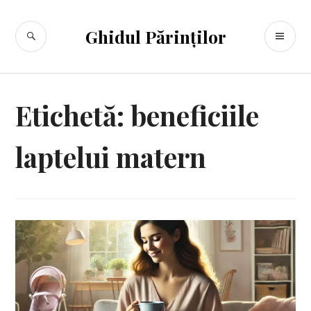
Sari
la
CĂUTARE
ME
Ghidul Părinților
conținut
PR
Etichetă:
beneficiile
laptelui matern