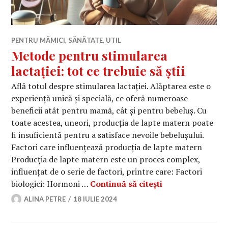
PENTRU MĂMICI
,
SĂNĂTATE
,
UTIL
Metode pentru stimularea
lactației: tot ce trebuie să știi
Află totul despre stimularea lactației. Alăptarea este o
experiență unică și specială, ce oferă numeroase
beneficii atât pentru mamă, cât și pentru bebeluș. Cu
toate acestea, uneori, producția de lapte matern poate
fi insuficientă pentru a satisface nevoile bebelușului.
Factori care influențează producția de lapte matern
Producția de lapte matern este un proces complex,
influențat de o serie de factori, printre care: Factori
Metode pentru sti
biologici: Hormoni …
Continuă să citești
ALINA PETRE
18 IULIE 2024