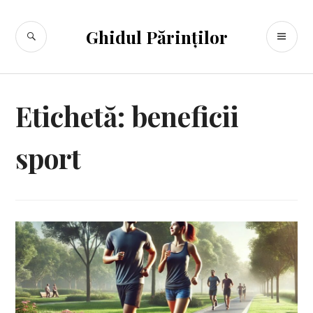
Sari
la
CĂUTARE
ME
Ghidul Părinților
conținut
PR
Etichetă:
beneficii
sport