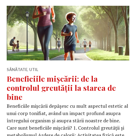
SĂNĂTATE
,
UTIL
Beneficiile mișcării: de la
controlul greutății la starea de
bine
Beneficiile mișcării depășesc cu mult aspectul estetic al
unui corp tonifiat, având un impact profund asupra
întregului organism și asupra stării noastre de bine.
Care sunt beneficiile mișcării? 1. Controlul greutății și
metabolismul Ardere de calorii: Activitatea fizică este