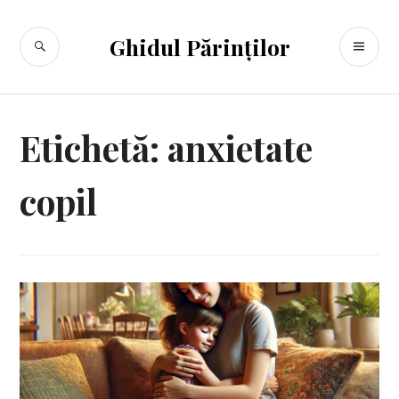
Sari
la
CĂUTARE
ME
Ghidul Părinților
conținut
PR
Etichetă:
anxietate
copil