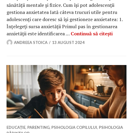
sănătății mentale și fizice. Cum își pot adolescenții
gestiona anxietatea Iată câteva trucuri utile pentru
adolescenți care doresc să își gestioneze anxietatea: 1.
Înțelegeți sursa anxietății Primul pas în gestionarea
Cum își 
anxietății este identificarea …
Continuă să citești
ANDREEA STOICA
13 AUGUST 2024
EDUCAȚIE
,
PARENTING
,
PSIHOLOGIA COPILULUI
,
PSIHOLOGIA