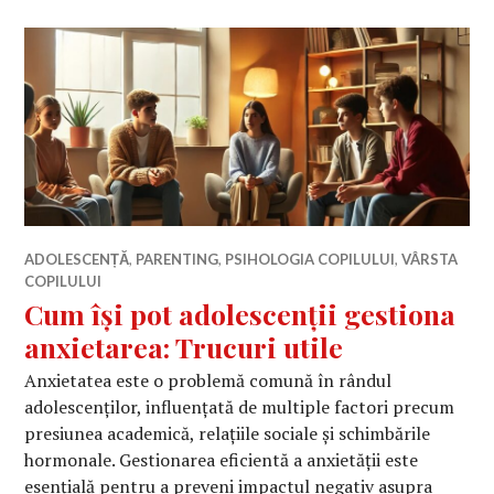
ADOLESCENȚĂ
,
PARENTING
,
PSIHOLOGIA COPILULUI
,
VÂRSTA
COPILULUI
Cum își pot adolescenții gestiona
anxietarea: Trucuri utile
Anxietatea este o problemă comună în rândul
adolescenților, influențată de multiple factori precum
presiunea academică, relațiile sociale și schimbările
hormonale. Gestionarea eficientă a anxietății este
esențială pentru a preveni impactul negativ asupra