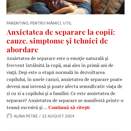
PARENTING
,
PENTRU MĂMICI
,
UTIL
Anxietatea de separare la copii:
cauze, simptome și tehnici de
abordare
Anxietatea de separare este o emoție naturală și
frecvent întâlnită la copii, mai ales în primii ani de
viață. Deși este o etapă normală în dezvoltarea
copilului, în unele cazuri, anxietatea de separare poate
deveni mai intensă și poate afecta semnificativ viața de
zi cu zi a copilului și a familiei. Ce este anxietatea de
separare? Anxietatea de separare se manifestă printr-o
Anxietatea de sepa
teamă excesivă și …
Continuă să citești
ALINA PETRE
22 AUGUST 2024