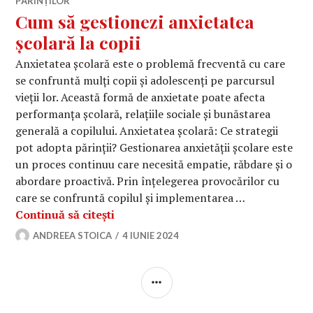
PĂRINȚILOR
Cum să gestionezi anxietatea
școlară la copii
Anxietatea școlară este o problemă frecventă cu care
se confruntă mulți copii și adolescenți pe parcursul
vieții lor. Această formă de anxietate poate afecta
performanța școlară, relațiile sociale și bunăstarea
generală a copilului. Anxietatea școlară: Ce strategii
pot adopta părinții? Gestionarea anxietății școlare este
un proces continuu care necesită empatie, răbdare și o
abordare proactivă. Prin înțelegerea provocărilor cu
care se confruntă copilul și implementarea …
Cum să gestionezi anxietatea școlară
Continuă să citești
ANDREEA STOICA
4 IUNIE 2024
BARĂ
LATERALĂ