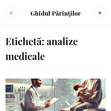
Sari
la
CĂUTARE
ME
Ghidul Părinților
conținut
PR
Etichetă:
analize
medicale