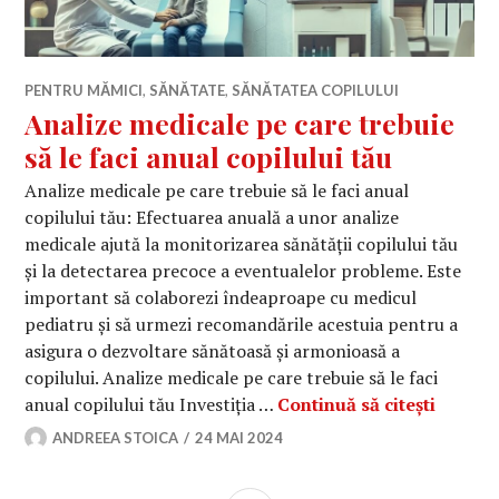
PENTRU MĂMICI
,
SĂNĂTATE
,
SĂNĂTATEA COPILULUI
Analize medicale pe care trebuie
să le faci anual copilului tău
Analize medicale pe care trebuie să le faci anual
copilului tău: Efectuarea anuală a unor analize
medicale ajută la monitorizarea sănătății copilului tău
și la detectarea precoce a eventualelor probleme. Este
important să colaborezi îndeaproape cu medicul
pediatru și să urmezi recomandările acestuia pentru a
asigura o dezvoltare sănătoasă și armonioasă a
copilului. Analize medicale pe care trebuie să le faci
Analize
anual copilului tău Investiția …
Continuă să citești
ANDREEA STOICA
24 MAI 2024