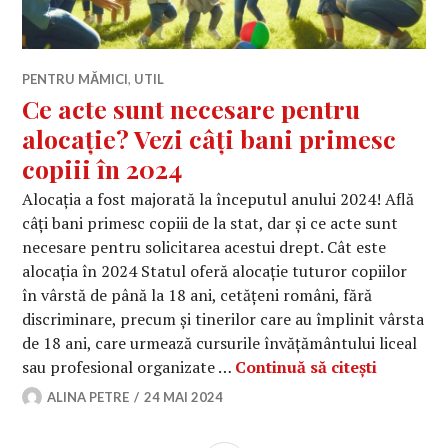
PENTRU MĂMICI
,
UTIL
Ce acte sunt necesare pentru
alocație? Vezi câți bani primesc
copiii în 2024
Alocația a fost majorată la începutul anului 2024! Află
câți bani primesc copiii de la stat, dar și ce acte sunt
necesare pentru solicitarea acestui drept. Cât este
alocația în 2024 Statul oferă alocație tuturor copiilor
în vârstă de până la 18 ani, cetățeni români, fără
discriminare, precum şi tinerilor care au împlinit vârsta
de 18 ani, care urmează cursurile învățământului liceal
Ce acte s
sau profesional organizate …
Continuă să citești
ALINA PETRE
24 MAI 2024