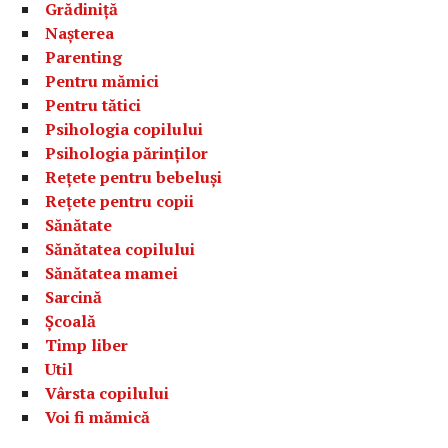
Grădiniță
Nașterea
Parenting
Pentru mămici
Pentru tătici
Psihologia copilului
Psihologia părinților
Rețete pentru bebeluși
Rețete pentru copii
Sănătate
Sănătatea copilului
Sănătatea mamei
Sarcină
Școală
Timp liber
Util
Vârsta copilului
Voi fi mămică