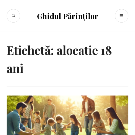
Sari
la
CĂUTARE
ME
Ghidul Părinților
conținut
PR
Etichetă:
alocatie 18
ani