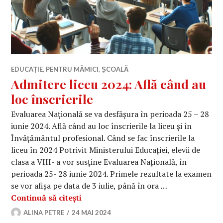
EDUCAȚIE
,
PENTRU MĂMICI
,
ȘCOALĂ
Admitere liceu 2024: Află când au
loc înscrierile
Evaluarea Națională se va desfășura în perioada 25 – 28
iunie 2024. Află când au loc înscrierile la liceu și în
Învățământul profesional. Când se fac înscrierile la
liceu în 2024 Potrivit Ministerului Educației, elevii de
clasa a VIII- a vor susține Evaluarea Națională, în
perioada 25- 28 iunie 2024. Primele rezultate la examen
se vor afișa pe data de 3 iulie, până în ora …
Admitere liceu 2024: Află când au loc
Continuă să citești
ALINA PETRE
24 MAI 2024