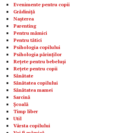
Evenimente pentru copii
Grădiniță
Nașterea
Parenting
Pentru mămici
Pentru tătici
Psihologia copilului
Psihologia părinților
Rețete pentru bebeluși
Rețete pentru copii
Sănătate
Sănătatea copilului
Sănătatea mamei
Sarcină
Școală
Timp liber
Util
Vârsta copilului
Voi fi mămică