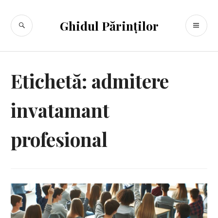
Sari
la
CĂUTARE
ME
Ghidul Părinților
conținut
PR
Etichetă:
admitere
invatamant
profesional