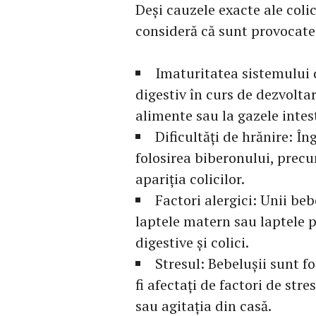
Deși cauzele exacte ale coli
consideră că sunt provocate 
Imaturitatea sistemului d
digestiv în curs de dezvoltar
alimente sau la gazele intes
Dificultăți de hrănire: Î
folosirea biberonului, prec
apariția colicilor.
Factori alergici: Unii beb
laptele matern sau laptele 
digestive și colici.
Stresul: Bebelușii sunt f
fi afectați de factori de st
sau agitația din casă.