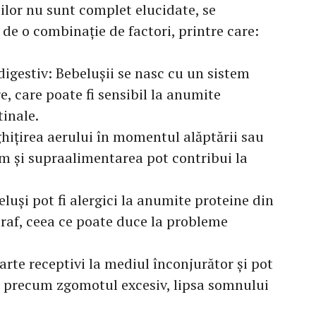
cilor nu sunt complet elucidate, se
de o combinație de factori, printre care:
igestiv: Bebelușii se nasc cu un sistem
e, care poate fi sensibil la anumite
tinale.
nghițirea aerului în momentul alăptării sau
um și supraalimentarea pot contribui la
eluși pot fi alergici la anumite proteine din
praf, ceea ce poate duce la probleme
oarte receptivi la mediul înconjurător și pot
res precum zgomotul excesiv, lipsa somnului