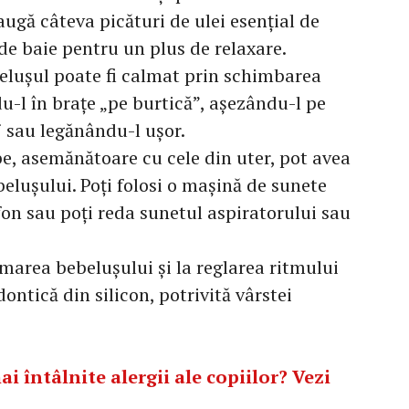
ugă câteva picături de ulei esențial de
de baie pentru un plus de relaxare.
elușul poate fi calmat prin schimbarea
du-l în brațe „pe burtică”, așezându-l pe
 sau legănându-l ușor.
be, asemănătoare cu cele din uter, pot avea
elușului. Poți folosi o mașină de sunete
efon sau poți reda sunetul aspiratorului sau
marea bebelușului și la reglarea ritmului
ontică din silicon, potrivită vârstei
ai întâlnite alergii ale copiilor? Vezi