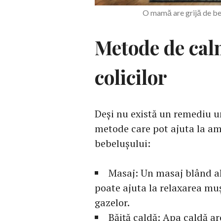
O mamă are grijă de be
Metode de cal
colicilor
Deși nu există un remediu uni
metode care pot ajuta la am
bebelușului:
Masaj: Un masaj blând al 
poate ajuta la relaxarea mu
gazelor.
Băiță caldă: Apa caldă ar