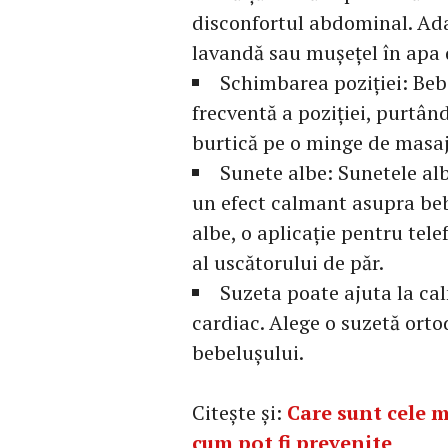
disconfortul abdominal. Ada
lavandă sau mușețel în apa 
Schimbarea poziției: Beb
frecventă a poziției, purtân
burtică pe o minge de masaj
Sunete albe: Sunetele al
un efect calmant asupra beb
albe, o aplicație pentru tel
al uscătorului de păr.
Suzeta poate ajuta la cal
cardiac. Alege o suzetă ortod
bebelușului.
Citește și:
Care sunt cele m
cum pot fi prevenite