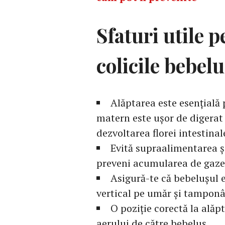
Sfaturi utile 
colicile bebel
Alăptarea este esențială 
matern este ușor de digerat 
dezvoltarea florei intestinal
Evită supraalimentarea și
preveni acumularea de gaze
Asigură-te că bebelușul 
vertical pe umăr și tamponâ
O poziție corectă la alăpt
aerului de către bebeluș.