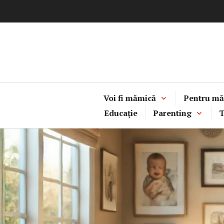
Sari
la
conținut
Voi fi mămică
Pentru mă
Educație
Parenting
T