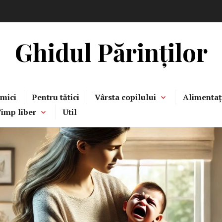
Ghidul Părinților
mici
Pentru tătici
Vârsta copilului
Alimentaț
imp liber
Util