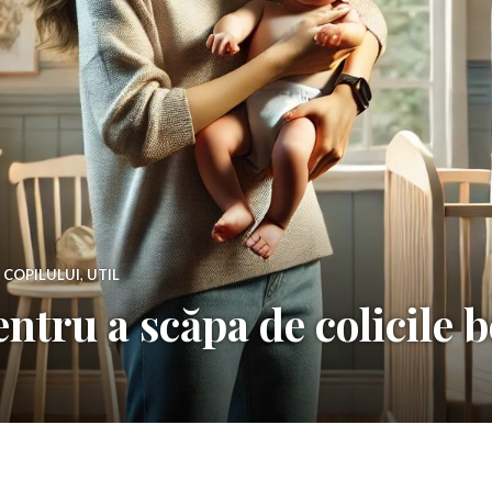
 COPILULUI
,
UTIL
pentru a scăpa de colicile 