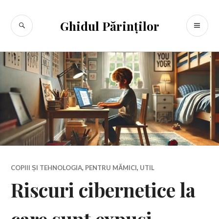
Sari
la
CĂUTARE
ME
Ghidul Părinților
conținut
PR
COPIII ȘI TEHNOLOGIA
,
PENTRU MĂMICI
,
UTIL
Riscuri cibernetice la