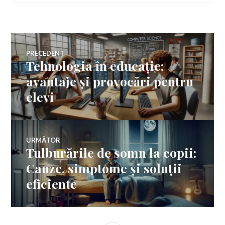
Navigare
PRECEDENT
Tehnologia în educație:
Articolul
în
anterior:
avantaje și provocări pentru
elevi
articole
URMĂTOR
Tulburările de somn la copii:
Articolul
următor:
Cauze, simptome și soluții
eficiente