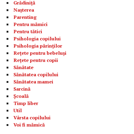
Grădiniță
Nașterea
Parenting
Pentru mămici
Pentru tătici
Psihologia copilului
Psihologia părinților
Rețete pentru bebeluși
Rețete pentru copii
Sănătate
Sănătatea copilului
Sănătatea mamei
Sarcină
Școală
Timp liber
Util
Vârsta copilului
Voi fi mămică