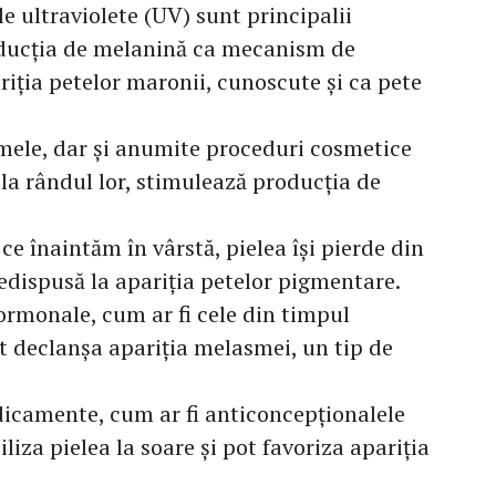
e ultraviolete (UV) sunt principalii
oducția de melanină ca mecanism de
riția petelor maronii, cunoscute și ca pete
mele, dar și anumite proceduri cosmetice
 la rândul lor, stimulează producția de
e înaintăm în vârstă, pielea își pierde din
redispusă la apariția petelor pigmentare.
rmonale, cum ar fi cele din timpul
t declanșa apariția melasmei, un tip de
camente, cum ar fi anticoncepționalele
iliza pielea la soare și pot favoriza apariția