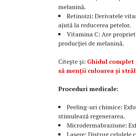
melanină.
Retinoizi: Derivatele vit
ajută la reducerea petelor.
Vitamina C: Are proprietă
producției de melanină.
Citește și:
Ghidul complet 
să menții culoarea și stră
Proceduri medicale:
Peeling-uri chimice: Exfol
stimulează regenerarea.
Microdermabraziune: Exfol
Lasere: Distrug celulele