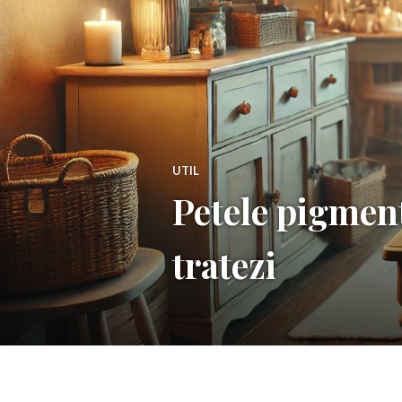
UTIL
Petele pigment
tratezi