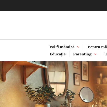
Sari
la
conținut
Voi fi mămică
Pentru mă
Educație
Parenting
T