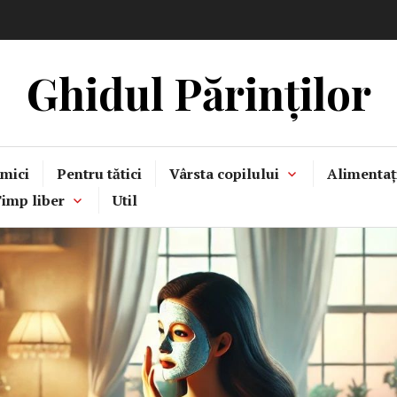
Ghidul Părinților
mici
Pentru tătici
Vârsta copilului
Alimentaț
imp liber
Util