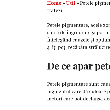
Home
»
Util
»
Petele pigmen
tratezi
Petele pigmentare, acele zon
sursă de îngrijorare și pot a
Înțelegând cauzele și opțiu
și îți poți recăpăta strălucir
De ce apar pe
Petele pigmentare sunt cauz
pigmentul care dă culoare pie
factori care pot declanșa a