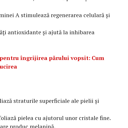
aminei A stimulează regenerarea celulară și
ți antioxidante și ajută la inhibarea
pentru îngrijirea părului vopsit: Cum
lucirea
iază straturile superficiale ale pielii și
iază pielea cu ajutorul unor cristale fine.
 care produc melanină.