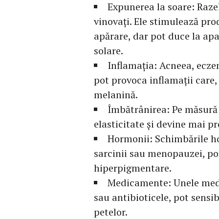
Expunerea la soare: Razel
vinovați. Ele stimulează pr
apărare, dar pot duce la apa
solare.
Inflamația: Acneea, ecze
pot provoca inflamații care,
melanină.
Îmbătrânirea: Pe măsură c
elasticitate și devine mai p
Hormonii: Schimbările ho
sarcinii sau menopauzei, po
hiperpigmentare.
Medicamente: Unele medi
sau antibioticele, pot sensib
petelor.