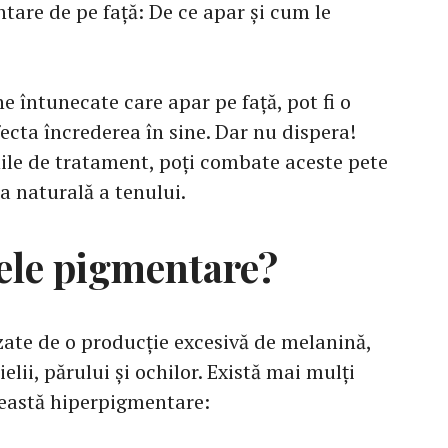
tare de pe față: De ce apar și cum le
e întunecate care apar pe față, pot fi o
fecta încrederea în sine. Dar nu dispera!
nile de tratament, poți combate aceste pete
ea naturală a tenului.
tele pigmentare?
ate de o producție excesivă de melanină,
lii, părului și ochilor. Există mai mulți
ceastă hiperpigmentare: