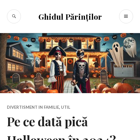
Sari
la
CĂUTARE
ME
Ghidul Părinților
conținut
PR
DIVERTISMENT IN FAMILIE
,
UTIL
Pe ce dată pică