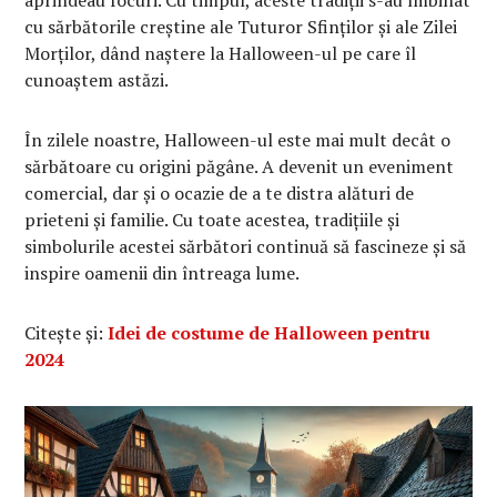
aprindeau focuri. Cu timpul, aceste tradiții s-au îmbinat
cu sărbătorile creștine ale Tuturor Sfinților și ale Zilei
Morților, dând naștere la Halloween-ul pe care îl
cunoaștem astăzi.
În zilele noastre, Halloween-ul este mai mult decât o
sărbătoare cu origini păgâne. A devenit un eveniment
comercial, dar și o ocazie de a te distra alături de
prieteni și familie. Cu toate acestea, tradițiile și
simbolurile acestei sărbători continuă să fascineze și să
inspire oamenii din întreaga lume.
Citește și:
Idei de costume de Halloween pentru
2024