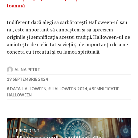
toamnă
Indiferent dacă alegi să sărbătorești Halloween-ul sau
nu, este important să cunoaștem și să apreciem
originile și semnificația acestei tradiții. Halloween-ul ne
amintește de ciclicitatea vieții și de importanța de a ne
conecta cu trecutul și cu lumea spirituală.
ALINA PETRE
19 SEPTEMBRIE 2024
DATA HALLOWEEN
,
HALLOWEEN 2024
,
SEMNIFICATIE
HALLOWEEN
Navigare
PRECEDENT
Articolul