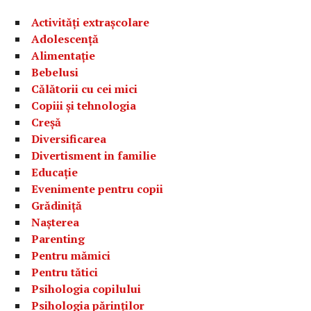
Activități extrașcolare
Adolescență
Alimentație
Bebelusi
Călătorii cu cei mici
Copiii și tehnologia
Creșă
Diversificarea
Divertisment in familie
Educație
Evenimente pentru copii
Grădiniță
Nașterea
Parenting
Pentru mămici
Pentru tătici
Psihologia copilului
Psihologia părinților