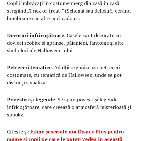
Copiii îmbrăcați în costume merg din casă în casă
strigând „Trick or treat!” (Schemă sau deliciu!), cerând
bomboane sau alte mici cadouri.
Decoruri înfricoșătoare.
Casele sunt decorate cu
dovleci scobite și aprinse, păianjeni, fantome și alte
simboluri ale Halloween-ului.
Petreceri tematice.
Adulții organizează petreceri
costumate, cu tematică de Halloween, unde se pot
distra și socializa.
Povestiri și legende.
Se spun povești și legende
înfricoșătoare, care creează o atmosferă misterioasă și
spooky.
Citește și:
Filme și seriale noi Disney Plus pentru
mame și copii pe care le puteți vedea în această