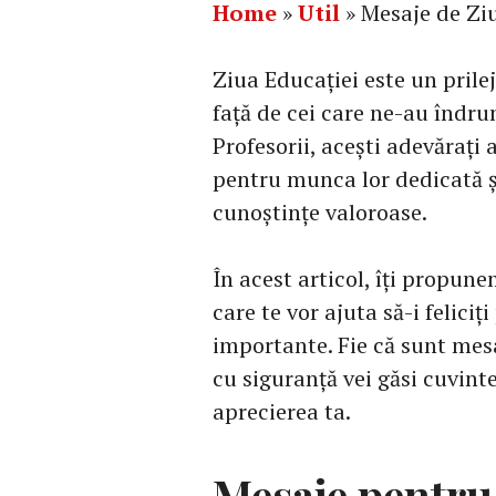
Home
»
Util
»
Mesaje de Ziu
Ziua Educației este un prile
față de cei care ne-au îndru
Profesorii, acești adevărați 
pentru munca lor dedicată ș
cunoștințe valoroase.
În acest articol, îți propun
care te vor ajuta să-i feliciț
importante. Fie că sunt mes
cu siguranță vei găsi cuvint
aprecierea ta.
Mesaje pentru