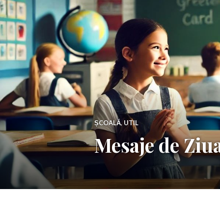
ȘCOALĂ
,
UTIL
Mesaje de Ziua