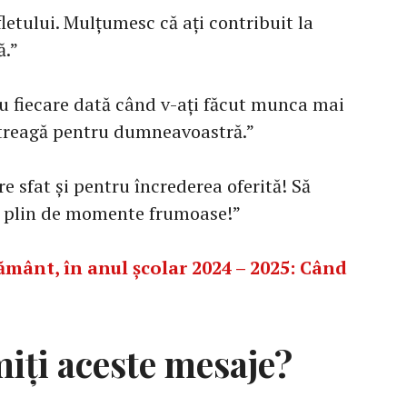
fletului. Mulțumesc că ați contribuit la
ă.”
ru fiecare dată când v-ați făcut munca mai
ntreagă pentru dumneavoastră.”
 sfat și pentru încrederea oferită! Să
și plin de momente frumoase!”
țământ, în anul școlar 2024 – 2025: Când
iți aceste mesaje?