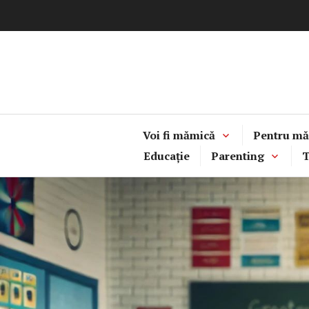
Sari
la
conținut
Voi fi mămică
Pentru mă
Educație
Parenting
T