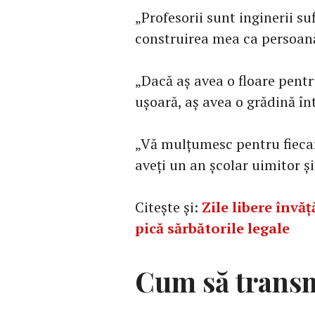
„Profesorii sunt inginerii su
construirea mea ca persoan
„Dacă aș avea o floare pent
ușoară, aș avea o grădină î
„Vă mulțumesc pentru fiecare
aveți un an școlar uimitor 
Citește și:
Zile libere învă
pică sărbătorile legale
Cum să transm