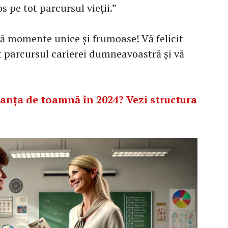
os pe tot parcursul vieții.”
că momente unice și frumoase! Vă felicit
 parcursul carierei dumneavoastră și vă
anța de toamnă în 2024? Vezi structura