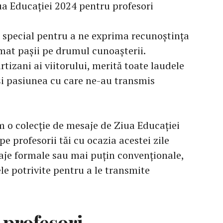
a Educației 2024 pentru profesori
j special pentru a ne exprima recunoștința
mat pașii pe drumul cunoașterii.
artizani ai viitorului, merită toate laudele
i pasiunea cu care ne-au transmis
em o colecție de mesaje de Ziua Educației
i pe profesorii tăi cu ocazia acestei zile
aje formale sau mai puțin convenționale,
ele potrivite pentru a le transmite
 profesori