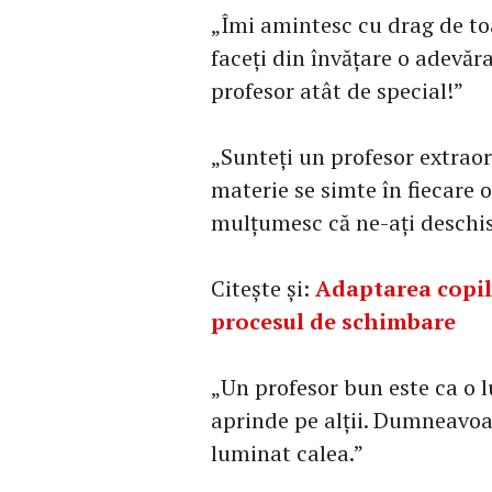
„Îmi amintesc cu drag de toa
faceți din învățare o adevăr
profesor atât de special!”
„Sunteți un profesor extra
materie se simte în fiecare 
mulțumesc că ne-ați deschis
Citește și:
Adaptarea copilu
procesul de schimbare
„Un profesor bun este ca o
aprinde pe alții. Dumneavoa
luminat calea.”