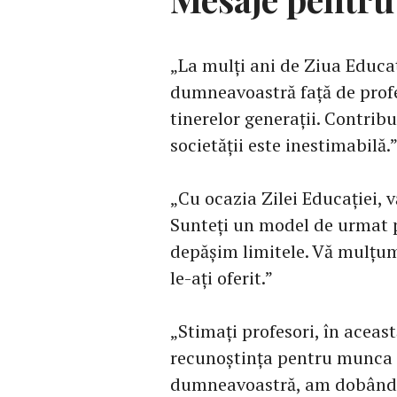
„La mulți ani de Ziua Educ
dumneavoastră față de profe
tinerelor generații. Contri
societății este inestimabilă.
„Cu ocazia Zilei Educației, v
Sunteți un model de urmat pe
depășim limitele. Vă mulțumi
le-ați oferit.”
„Stimați profesori, în aceas
recunoștința pentru munca 
dumneavoastră, am dobândit