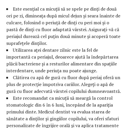
Este esențial ca micuții să se spele pe dinți de două
ori pe zi, dimineața după micul dejun și seara înainte de
culcare, folosind o periuță de dinți cu peri moi și o
pastă de dinți cu fluor adaptată vârstei. Asigurați-vă că
periajul durează cel puțin două minute și acoperă toate
suprafețele dinților.
Utilizarea aței dentare zilnic este la fel de
importantă ca periajul, deoarece ajută la îndepărtarea
plăcii bacteriene și a resturilor alimentare din spațiile
interdentare, unde periuța nu poate ajunge.
Clătirea cu apă de gură cu fluor după periaj oferă un
plus de protecție împotriva cariilor. Alegeți o apă de
gură cu fluor adecvată vârstei copilului dumneavoastră.
Este recomandat ca micuții să meargă la control
stomatologic din 6 în 6 luni, începând de la apariția
primului dinte. Medicul dentist va evalua starea de
sănătate a dinților și gingiilor copilului, va oferi sfaturi
personalizate de îngrijire orală și va aplica tratamente