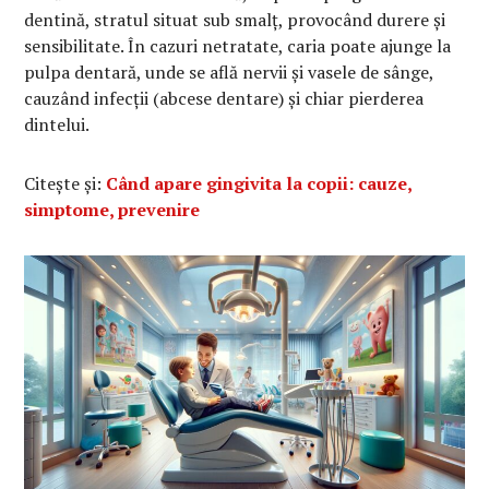
dentină, stratul situat sub smalț, provocând durere și
sensibilitate. În cazuri netratate, caria poate ajunge la
pulpa dentară, unde se află nervii și vasele de sânge,
cauzând infecții (abcese dentare) și chiar pierderea
dintelui.
Citește și:
Când apare gingivita la copii: cauze,
simptome, prevenire