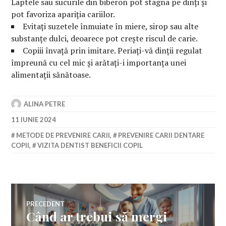
Laptele sau sucurile din biberon pot stagna pe dinți și
pot favoriza apariția cariilor.
Evitați suzetele înmuiate în miere, sirop sau alte
substanțe dulci, deoarece pot crește riscul de carie.
Copiii învață prin imitare. Periați-vă dinții regulat
împreună cu cel mic și arătați-i importanța unei
alimentații sănătoase.
ALINA PETRE
11 IUNIE 2024
METODE DE PREVENIRE CARII
,
PREVENIRE CARII DENTARE
COPII
,
VIZITA DENTIST BENEFICII COPIL
Navigare
PRECEDENT
Când ar trebui să mergi
Articolul