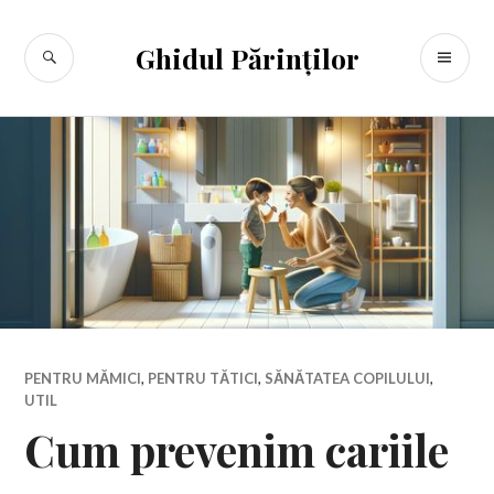
Sari
la
CĂUTARE
ME
Ghidul Părinților
conținut
PR
PENTRU MĂMICI
,
PENTRU TĂTICI
,
SĂNĂTATEA COPILULUI
,
UTIL
Cum prevenim cariile