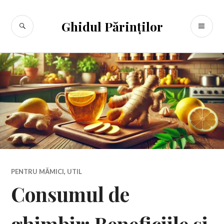
Sari
la
CĂUTARE
ME
Ghidul Părinților
conținut
PR
PENTRU MĂMICI
,
UTIL
Consumul de