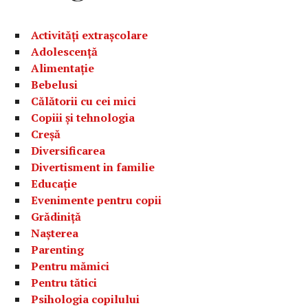
Activități extrașcolare
Adolescență
Alimentație
Bebelusi
Călătorii cu cei mici
Copiii și tehnologia
Creșă
Diversificarea
Divertisment in familie
Educație
Evenimente pentru copii
Grădiniță
Nașterea
Parenting
Pentru mămici
Pentru tătici
Psihologia copilului