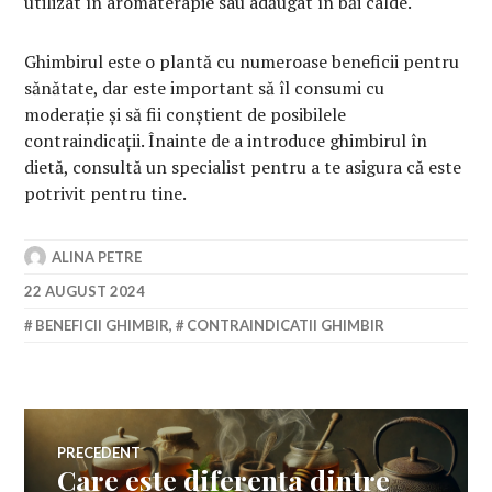
utilizat în aromaterapie sau adăugat în băi calde.
Ghimbirul este o plantă cu numeroase beneficii pentru
sănătate, dar este important să îl consumi cu
moderație și să fii conștient de posibilele
contraindicații. Înainte de a introduce ghimbirul în
dietă, consultă un specialist pentru a te asigura că este
potrivit pentru tine.
ALINA PETRE
22 AUGUST 2024
BENEFICII GHIMBIR
,
CONTRAINDICATII GHIMBIR
Navigare
PRECEDENT
Care este diferența dintre
Articolul