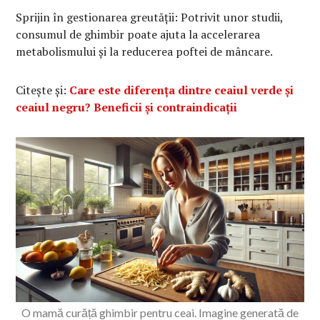
Sprijin în gestionarea greutății: Potrivit unor studii,
consumul de ghimbir poate ajuta la accelerarea
metabolismului și la reducerea poftei de mâncare.
Citește și:
Care este diferența dintre ceaiul verde și
ceaiul negru? Beneficii și contraindicații
O mamă curăță ghimbir pentru ceai. Imagine generată de