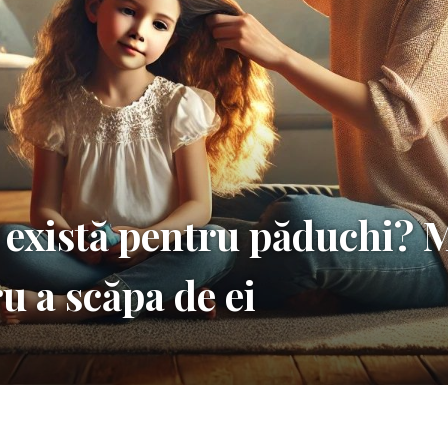
 există pentru păduchi? 
u a scăpa de ei