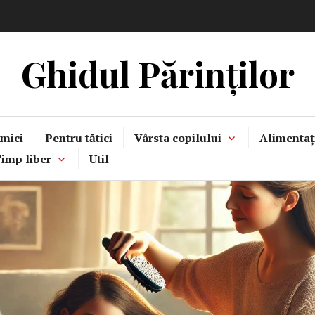
Ghidul Părinților
mici
Pentru tătici
Vârsta copilului
Alimentaț
imp liber
Util