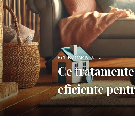
PENTRU MĂMICI
,
UTIL
Ce tratamente
eficiente pentr