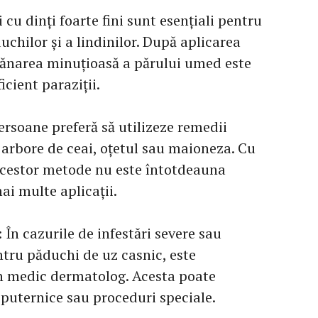
i cu dinți foarte fini sunt esențiali pentru
chilor și a lindinilor. După aplicarea
tănarea minuțioasă a părului umed este
cient paraziții.
ersoane preferă să utilizeze remedii
e arbore de ceai, oțetul sau maioneza. Cu
 acestor metode nu este întotdeauna
ai multe aplicații.
: În cazurile de infestări severe sau
ntru păduchi de uz casnic, este
n medic dermatolog. Acesta poate
uternice sau proceduri speciale.