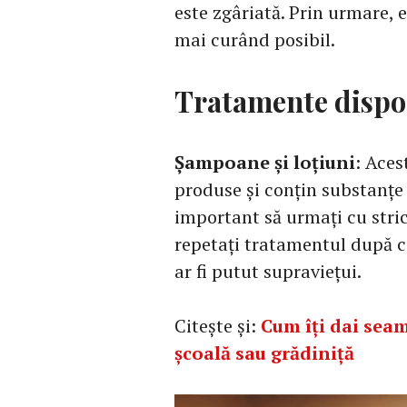
este zgâriată. Prin urmare, 
mai curând posibil.
Tratamente dispo
Șampoane și loțiuni
: Aces
produse și conțin substanțe 
important să urmați cu stric
repetați tratamentul după c
ar fi putut supraviețui.
Citește și:
Cum îți dai seam
școală sau grădiniță