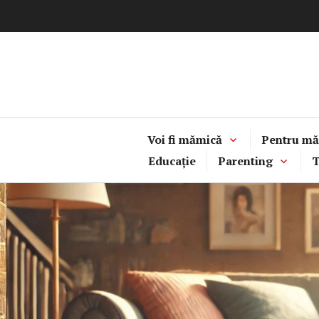
Sari
la
conținut
Voi fi mămică
Pentru mă
Educație
Parenting
T