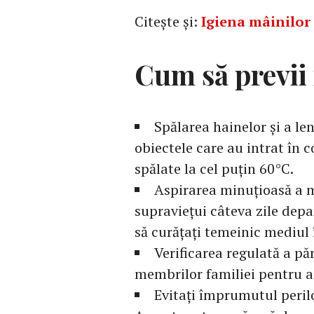
Citește și:
Igiena mâinilor l
Cum să previi 
Spălarea hainelor și a len
obiectele care au intrat în 
spălate la cel puțin 60°C.
Aspirarea minuțioasă a mo
supraviețui câteva zile dep
să curățați temeinic mediul 
Verificarea regulată a păr
membrilor familiei pentru a
Evitați împrumutul perilo