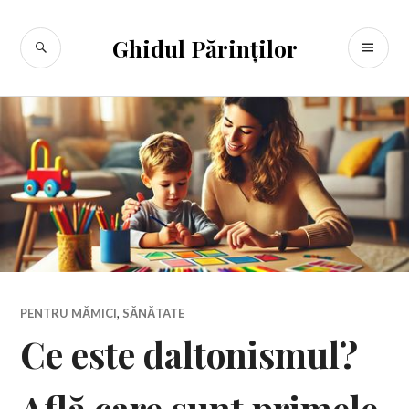
Sari
la
CĂUTARE
ME
Ghidul Părinților
conținut
PR
PENTRU MĂMICI
,
SĂNĂTATE
Ce este daltonismul?