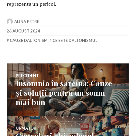
reprezenta un pericol.
ALINA PETRE
26 AUGUST 2024
CAUZE DALTONISM
,
CE ESTE DALTONISMUL
Navigare
PRECEDENT
Insomnia în sarcină: Cauze
Articolul
în
anterior:
și soluții pentru un somn
mai bun
articole
URMĂTOR
Cum alegi ghiozdanul
Articolul