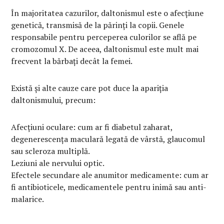
În majoritatea cazurilor, daltonismul este o afecțiune
genetică, transmisă de la părinți la copii. Genele
responsabile pentru perceperea culorilor se află pe
cromozomul X. De aceea, daltonismul este mult mai
frecvent la bărbați decât la femei.
Există și alte cauze care pot duce la apariția
daltonismului, precum:
Afecțiuni oculare: cum ar fi diabetul zaharat,
degenerescența maculară legată de vârstă, glaucomul
sau scleroza multiplă.
Leziuni ale nervului optic.
Efectele secundare ale anumitor medicamente: cum ar
fi antibioticele, medicamentele pentru inimă sau anti-
malarice.