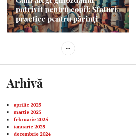
următor:
potrivit pentru copil: Sfaturi
practice pentru părinți
BARĂ
LATERALĂ
Arhivă
aprilie 2025
martie 2025
februarie 2025
ianuarie 2025
decembrie 2024