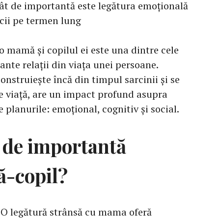
ât de importantă este legătura emoțională
icii pe termen lung
 mamă și copilul ei este una dintre cele
nte relații din viața unei persoane.
onstruiește încă din timpul sarcinii și se
de viață, are un impact profund asupra
e planurile: emoțional, cognitiv și social.
t de importantă
ă-copil?
 O legătură strânsă cu mama oferă