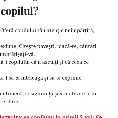
copilul?
 Oferă copilului tău atenție neîmpărțită,
iune: Citește povești, joacă-te, cântați
îmbrățișați-vă.
-i copilului că îl asculți și că ceea ce
ă-l să-și înțeleagă și să-și exprime
sentiment de siguranță și stabilitate prin
te clare.
dezvoltarea copilului în primii 5 ani: Ce