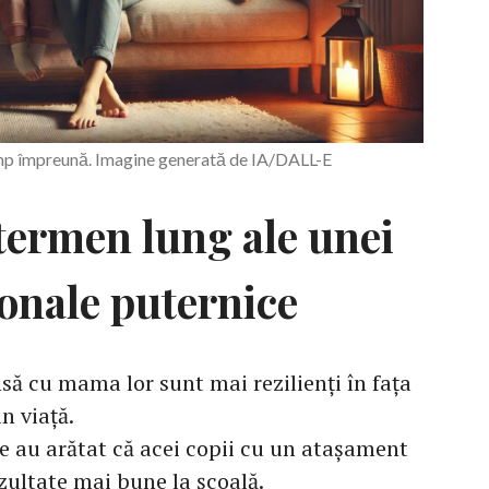
imp împreună. Imagine generată de IA/DALL-E
 termen lung ale unei
onale puternice
nsă cu mama lor sunt mai rezilienți în fața
in viață.
e au arătat că acei copii cu un atașament
ezultate mai bune la școală.