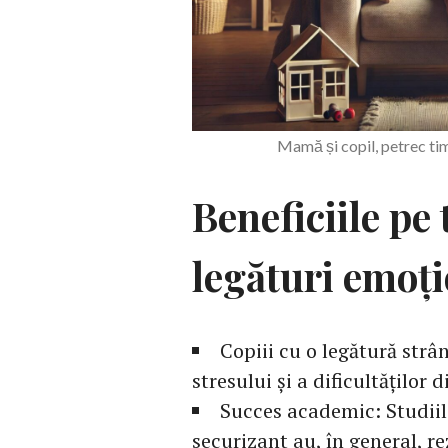
Mamă și copil, petrec t
Beneficiile pe
legături emoți
Copiii cu o legătură strâ
stresului și a dificultăților d
Succes academic: Studiil
securizant au, în general, r