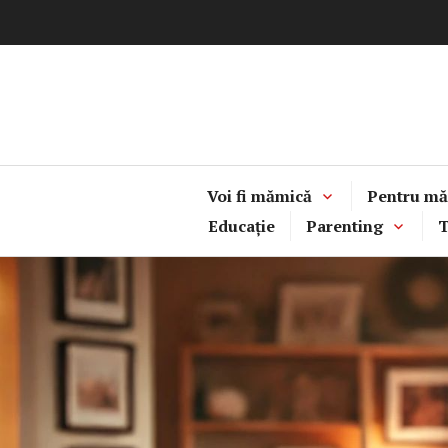
Sari
la
conținut
Voi fi mămică
Pentru mă
Educație
Parenting
T