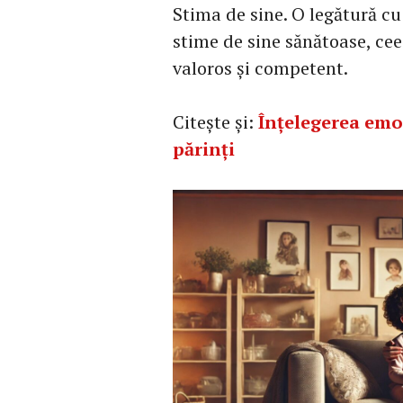
Stima de sine. O legătură c
stime de sine sănătoase, cee
valoros și competent.
Citește și:
Înțelegerea emoț
părinți