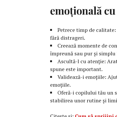
emoțională cu 
Petrece timp de calitate:
fără distrageri.
Creează momente de conex
împreună sau pur și simplu 
Ascultă-l cu atenție: Arată
spune este important.
Validează-i emoțiile: Ajut
emoțiile.
Oferă-i copilului tău un 
stabilirea unor rutine și limi
Citește și:
Cum să sprijini 