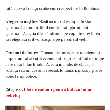
Iată câteva tradiții și obiceiuri respectate în România!
Alegerea nașilor
: Nașii au un rol esențial în viața
spirituală a finului, fiind considerați părinții lui
spirituali. Aceștia îl vor îndruma pe copil în creșterea
sa religioasă și îl vor susține pe parcursul vieții.
Trusoul de botez
: Trusoul de botez este un element
important al acestui eveniment, reprezentând darul pe
care nașii îl fac finului. Acesta include, de obicei, o
rochiță sau un costum special, lumânări, prosop și alte
obiecte simbolice.
Citește și:
Idei de cadouri pentru botezul unui
bebeluș