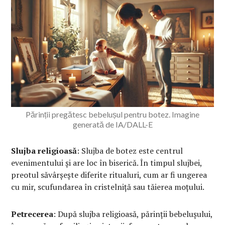
Părinții pregătesc bebelușul pentru botez. Imagine
generată de IA/DALL-E
Slujba religioasă
: Slujba de botez este centrul
evenimentului și are loc în biserică. În timpul slujbei,
preotul săvârșește diferite ritualuri, cum ar fi ungerea
cu mir, scufundarea în cristelniță sau tăierea moțului.
Petrecerea
: După slujba religioasă, părinții bebelușului,