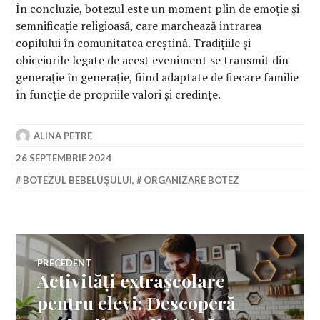
În concluzie, botezul este un moment plin de emoție și
semnificație religioasă, care marchează intrarea
copilului în comunitatea creștină. Tradițiile și
obiceiurile legate de acest eveniment se transmit din
generație în generație, fiind adaptate de fiecare familie
în funcție de propriile valori și credințe.
ALINA PETRE
26 SEPTEMBRIE 2024
BOTEZUL BEBELUȘULUI
,
ORGANIZARE BOTEZ
Navigare
PRECEDENT
Activități extrașcolare
Articolul
în
anterior:
pentru elevi: Descoperă