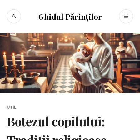
Sari
la
CĂUTARE
ME
Ghidul Părinților
conținut
PR
UTIL
Botezul copilului: