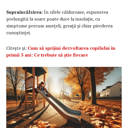
Supraîncălzirea
: În zilele călduroase, expunerea
prelungită la soare poate duce la insolație, cu
simptome precum amețeli, greață și chiar pierderea
cunoștinței.
Citește și:
Cum să sprijini dezvoltarea copilului în
primii 5 ani: Ce trebuie să știe fiecare