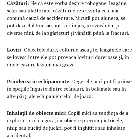
Căzături
: Fie că este vorba despre tobogane, leagăne,
scări sau platforme, căzăturile reprezintă cea mai
comună cauză de accidentare. Micuții pot aluneca, se
pot dezechilibra sau pot sări în jos, provocându-și
diverse răni, de la zgârieturi și vânătăi până la fracturi.
Loviri
: Obiectele dure, colțurile ascuțite, leagănele care
se lovesc între ele pot provoca lovituri dureroase și, în
unele cazuri, leziuni mai grave.
Prinderea în echipamente
: Degetele mici pot fi prinse
în spațiile înguste dintre scânduri, în balamale sau în
alte părți ale echipamentelor de joacă.
Inhalații de obiecte mici
: Copiii mici au tendința de a
explora totul cu gura, iar obiecte precum pietricele,
nisip sau bucăți de jucării pot fi înghițite sau inhalate
accidental.