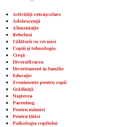
Activități extrașcolare
Adolescență
Alimentație
Bebelusi
Călătorii cu cei mici
Copiii și tehnologia
Creșă
Diversificarea
Divertisment in familie
Educație
Evenimente pentru copii
Grădiniță
Nașterea
Parenting
Pentru mămici
Pentru tătici
Psihologia copilului