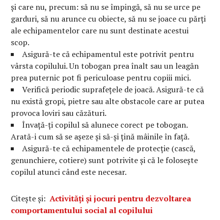
și care nu, precum: să nu se împingă, să nu se urce pe
garduri, să nu arunce cu obiecte, să nu se joace cu părți
ale echipamentelor care nu sunt destinate acestui
scop.
Asigură-te că echipamentul este potrivit pentru
vârsta copilului. Un tobogan prea înalt sau un leagăn
prea puternic pot fi periculoase pentru copiii mici.
Verifică periodic suprafețele de joacă. Asigură-te că
nu există gropi, pietre sau alte obstacole care ar putea
provoca loviri sau căzături.
Învață-ți copilul să alunece corect pe tobogan.
Arată-i cum să se așeze și să-și țină mâinile în față.
Asigură-te că echipamentele de protecție (cască,
genunchiere, cotiere) sunt potrivite și că le folosește
copilul atunci când este necesar.
Citește și:
Activități și jocuri pentru dezvoltarea
comportamentului social al copilului