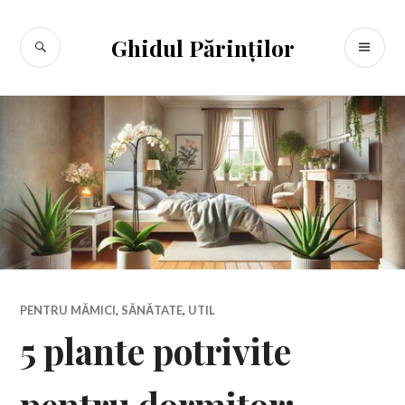
Sari
la
CĂUTARE
ME
Ghidul Părinților
conținut
PR
PENTRU MĂMICI
,
SĂNĂTATE
,
UTIL
5 plante potrivite