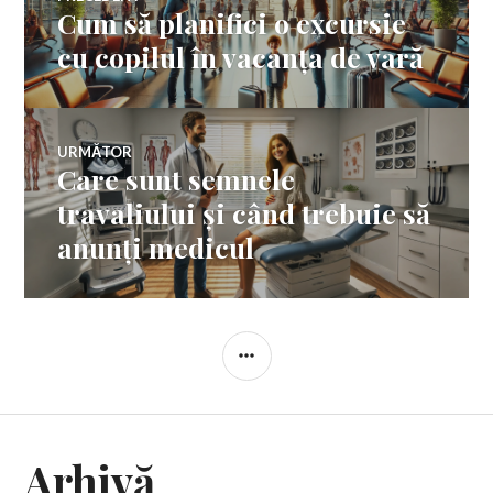
Cum să planifici o excursie
Articolul
în
anterior:
cu copilul în vacanța de vară
articole
URMĂTOR
Care sunt semnele
Articolul
următor:
travaliului și când trebuie să
anunți medicul
BARĂ
LATERALĂ
Arhivă