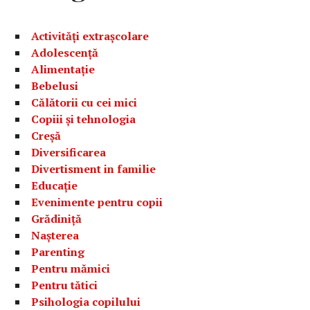
Activități extrașcolare
Adolescență
Alimentație
Bebelusi
Călătorii cu cei mici
Copiii și tehnologia
Creșă
Diversificarea
Divertisment in familie
Educație
Evenimente pentru copii
Grădiniță
Nașterea
Parenting
Pentru mămici
Pentru tătici
Psihologia copilului