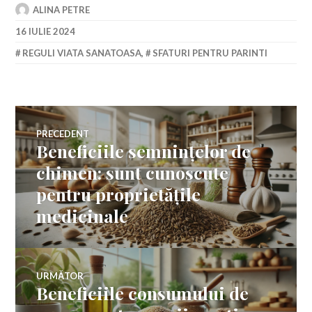
ALINA PETRE
16 IULIE 2024
REGULI VIATA SANATOASA
,
SFATURI PENTRU PARINTI
Navigare
PRECEDENT
Beneficiile semnințelor de
Articolul
în
anterior:
chimen: sunt cunoscute
pentru proprietățile
articole
medicinale
URMĂTOR
Beneficiile consumului de
Articolul
următor: