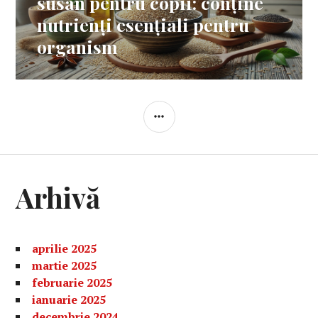
susan pentru copii: conține
nutrienți esențiali pentru
organism
BARĂ
LATERALĂ
Arhivă
aprilie 2025
martie 2025
februarie 2025
ianuarie 2025
decembrie 2024