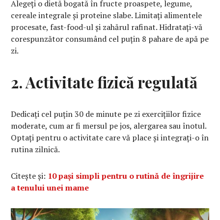
Alegeți o dietă bogată în fructe proaspete, legume,
cereale integrale și proteine slabe. Limitați alimentele
procesate, fast-food-ul și zahărul rafinat. Hidratați-vă
corespunzător consumând cel puțin 8 pahare de apă pe
zi.
2. Activitate fizică regulată
Dedicați cel puțin 30 de minute pe zi exercițiilor fizice
moderate, cum ar fi mersul pe jos, alergarea sau înotul.
Optați pentru o activitate care vă place și integrați-o în
rutina zilnică.
Citește și:
10 pași simpli pentru o rutină de îngrijire
a tenului unei mame