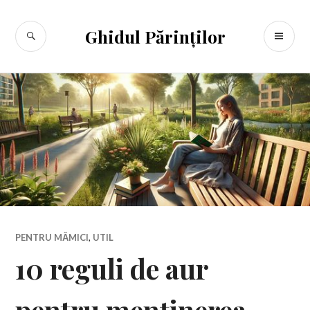
Sari
la
CĂUTARE
ME
Ghidul Părinților
conținut
PR
PENTRU MĂMICI
,
UTIL
10 reguli de aur