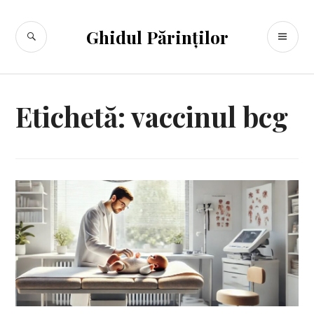
Sari
la
CĂUTARE
ME
Ghidul Părinților
conținut
PR
Etichetă:
vaccinul bcg