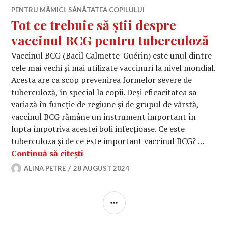
PENTRU MĂMICI
,
SĂNĂTATEA COPILULUI
Tot ce trebuie să știi despre
vaccinul BCG pentru tuberculoză
Vaccinul BCG (Bacil Calmette-Guérin) este unul dintre
cele mai vechi și mai utilizate vaccinuri la nivel mondial.
Acesta are ca scop prevenirea formelor severe de
tuberculoză, în special la copii. Deși eficacitatea sa
variază în funcție de regiune și de grupul de vârstă,
vaccinul BCG rămâne un instrument important în
lupta împotriva acestei boli infecțioase. Ce este
tuberculoza și de ce este important vaccinul BCG? …
Tot ce trebuie să știi despre vaccin
Continuă să citești
ALINA PETRE
28 AUGUST 2024
BARĂ
LATERALĂ