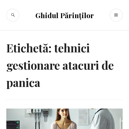
Sari
la
CĂUTARE
ME
Ghidul Părinților
conținut
PR
Etichetă:
tehnici
gestionare atacuri de
panica