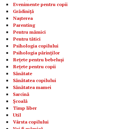
Evenimente pentru copii
Grădiniță
Nașterea
Parenting
Pentru mămici
Pentru tătici
Psihologia copilului
Psihologia părinților
Rețete pentru bebeluși
Rețete pentru copii
Sănătate
Sănătatea copilului
Sănătatea mamei
Sarcină
Școală
Timp liber
Util
Vârsta copilului
Voi fi mămică