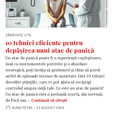
SĂNĂTATE
,
UTIL
10 tehnici eficiente pentru
depășirea unui atac de panică
Un atac de panică poate fi o experiență copleșitoare,
însă cu instrumentele potrivite și o abordare
strategică, poți învăța să gestionezi și chiar să previi
astfel de episoade intense de anxietate. Iată 10 tehnici
dovedite științific, care te pot ajuta să recâștigi
controlul asupra vieții tale. Ce este un atac de panică?
Un atac de panică este o perioadă scurtă, dar intensă,
10 tehnici eficiente pe
de frică sau …
Continuă să citești
ALINA PETRE
21 AUGUST 2024