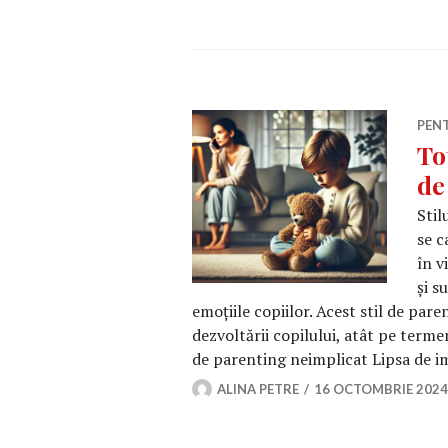
PEN
To
de
Stil
se c
în v
și s
emoțiile copiilor. Acest stil de pa
dezvoltării copilului, atât pe termen
de parenting neimplicat Lipsa de i
ALINA PETRE
16 OCTOMBRIE 2024