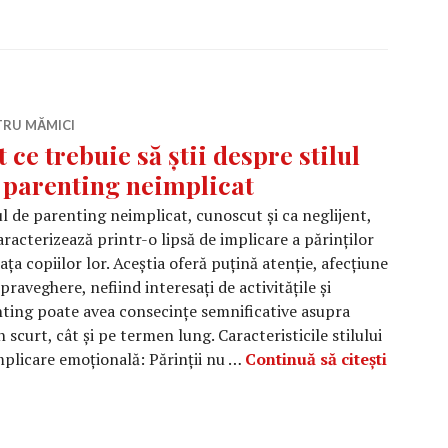
TRU MĂMICI
t ce trebuie să știi despre stilul
 parenting neimplicat
ul de parenting neimplicat, cunoscut și ca neglijent,
aracterizează printr-o lipsă de implicare a părinților
iața copiilor lor. Aceștia oferă puțină atenție, afecțiune
upraveghere, nefiind interesați de activitățile și
renting poate avea consecințe semnificative asupra
 scurt, cât și pe termen lung. Caracteristicile stilului
Tot ce t
mplicare emoțională: Părinții nu …
Continuă să citești