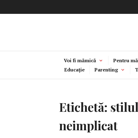
Sari
la
conținut
Voi fi mămică
Pentru mă
Educație
Parenting
T
Etichetă:
stilu
neimplicat