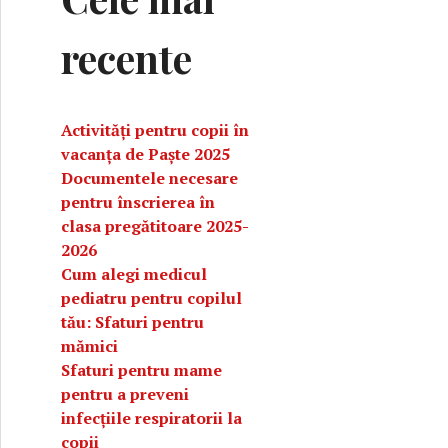
recente
Activități pentru copii în
vacanța de Paște 2025
Documentele necesare
pentru înscrierea în
clasa pregătitoare 2025-
2026
Cum alegi medicul
pediatru pentru copilul
tău: Sfaturi pentru
mămici
rebuie să știi despre stilul de parenting neimplicat
Sfaturi pentru mame
pentru a preveni
infecțiile respiratorii la
copii