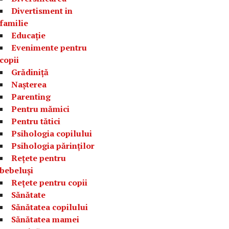
Divertisment in
familie
Educație
Evenimente pentru
copii
Grădiniță
Nașterea
Parenting
Pentru mămici
Pentru tătici
Psihologia copilului
Psihologia părinților
Rețete pentru
bebeluși
Rețete pentru copii
Sănătate
Sănătatea copilului
Sănătatea mamei