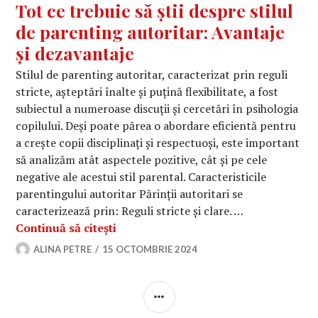
Tot ce trebuie să știi despre stilul
de parenting autoritar: Avantaje
și dezavantaje
Stilul de parenting autoritar, caracterizat prin reguli
stricte, așteptări înalte și puțină flexibilitate, a fost
subiectul a numeroase discuții și cercetări în psihologia
copilului. Deși poate părea o abordare eficientă pentru
a crește copii disciplinați și respectuoși, este important
să analizăm atât aspectele pozitive, cât și pe cele
negative ale acestui stil parental. Caracteristicile
parentingului autoritar Părinții autoritari se
caracterizează prin: Reguli stricte și clare. …
Tot ce trebuie să știi despre stilul d
Continuă să citești
ALINA PETRE
15 OCTOMBRIE 2024
BARĂ
LATERALĂ