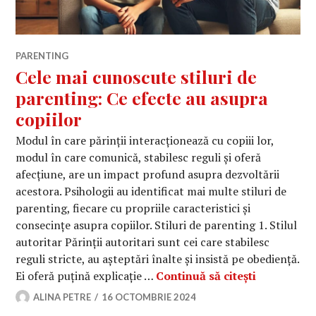
PARENTING
Cele mai cunoscute stiluri de
parenting: Ce efecte au asupra
copiilor
Modul în care părinții interacționează cu copiii lor,
modul în care comunică, stabilesc reguli și oferă
afecțiune, are un impact profund asupra dezvoltării
acestora. Psihologii au identificat mai multe stiluri de
parenting, fiecare cu propriile caracteristici și
consecințe asupra copiilor. Stiluri de parenting 1. Stilul
autoritar Părinții autoritari sunt cei care stabilesc
reguli stricte, au așteptări înalte și insistă pe obediență.
Cele mai cu
Ei oferă puțină explicație …
Continuă să citești
ALINA PETRE
16 OCTOMBRIE 2024