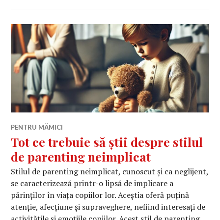
PENTRU MĂMICI
Tot ce trebuie să știi despre stilul
de parenting neimplicat
Stilul de parenting neimplicat, cunoscut și ca neglijent,
se caracterizează printr-o lipsă de implicare a
părinților în viața copiilor lor. Aceștia oferă puțină
atenție, afecțiune și supraveghere, nefiind interesați de
activitățile și emoțiile copiilor. Acest stil de parenting