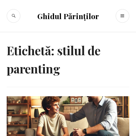
Sari
la
CĂUTARE
ME
Ghidul Părinților
conținut
PR
Etichetă:
stilul de
parenting