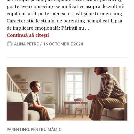
poate avea consecințe semnificative asupra dezvoltării
copilului, atât pe termen scurt, cât și pe termen lung.
Caracteristicile stilului de parenting neimplicat Lipsa
de implicare emoțională: Părinții nu …
Tot ce trebuie să știi despre stilul d
Continuă să citești
ALINA PETRE
16 OCTOMBRIE 2024
PARENTING
,
PENTRU MĂMICI