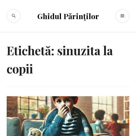
Sari
la
CĂUTARE
ME
Ghidul Părinților
conținut
PR
Etichetă:
sinuzita la
copii