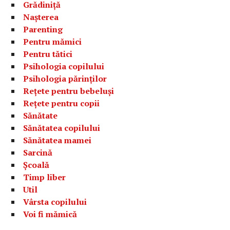
Grădiniță
Nașterea
Parenting
Pentru mămici
Pentru tătici
Psihologia copilului
Psihologia părinților
Rețete pentru bebeluși
Rețete pentru copii
Sănătate
Sănătatea copilului
Sănătatea mamei
Sarcină
Școală
Timp liber
Util
Vârsta copilului
Voi fi mămică