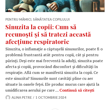
PENTRU MĂMICI
,
SĂNĂTATEA COPILULUI
Sinuzita la copii: Cum să
recunoști și să tratezi această
afecțiune respiratorie
Sinuzita, o inflamație a căptușelii sinusurilor, poate fi o
problemă frustrantă atât pentru copii, cât și pentru
părinți. Deși este mai frecventă la adulți, sinuzita poate
afecta și copiii, provocând disconfort și dificultăți în
respirație. Află cum se manifestă sinuzita la copii. Ce
este sinuzita? Sinusurile sunt cavități pline cu aer
situate în oasele feței. Ele produc mucus care ajută la
Sinuzita
umidificarea aerului pe care …
Continuă să citești
ALINA PETRE
1 OCTOMBRIE 2024