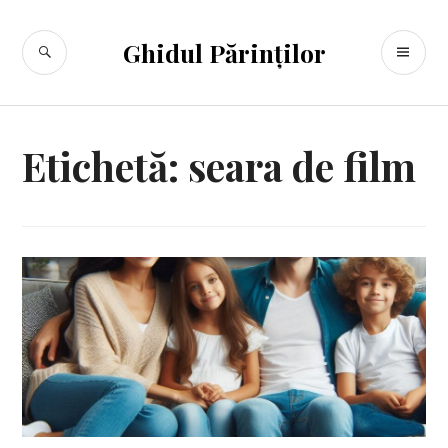
Sari
la
CĂUTARE
ME
Ghidul Părinților
conținut
PR
Etichetă:
seara de film