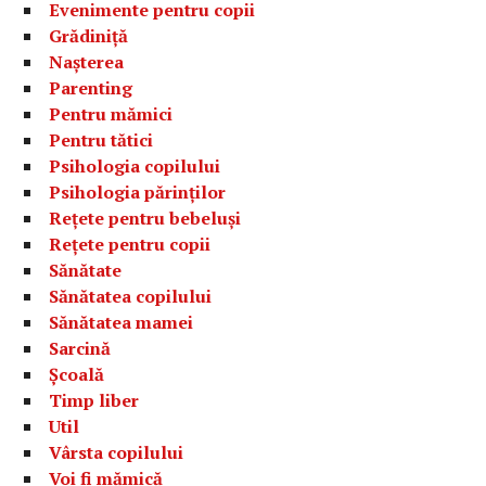
Evenimente pentru copii
Grădiniță
Nașterea
Parenting
Pentru mămici
Pentru tătici
Psihologia copilului
Psihologia părinților
Rețete pentru bebeluși
Rețete pentru copii
Sănătate
Sănătatea copilului
Sănătatea mamei
Sarcină
Școală
Timp liber
Util
Vârsta copilului
Voi fi mămică