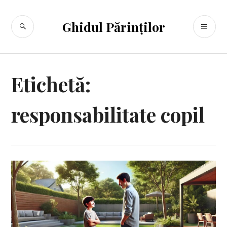
Sari
la
CĂUTARE
ME
Ghidul Părinților
conținut
PR
Etichetă:
responsabilitate copil